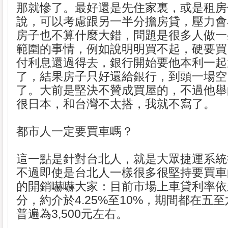
那就慘了。最好還是先住家裏，或是租房
說，可以考慮跟另一半分擔房貸，壓力會
房子也不算什麼大錯，問題是很多人做一
範圍的事情，例如說明明買不起，硬要買
付利息還過得去，銀行開始要他本利一起
了，結果房子只好還給銀行，到頭一場空
了。大前是堅決不贊成買屋的，不過他舉
很日本，和台灣不太搭，我就不寫了。
都市人一定要買車嗎？
這一點是針對台北人，就是大眾捷運系統
不過即使是台北人一樣很多很堅持要買車
的開銷嚇嚇大家：目前市場上車貸利率依
分，約介於4.25%至10%，期間都在五
普遍為3,500元左右。