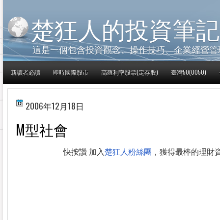
楚狂人的投資筆記
這是一個包含投資觀念、操作技巧、企業經營管
新讀者必讀
即時國際股市
高殖利率股票(定存股)
臺灣50(0050)
2006年12月18日
M型社會
快按讚 加入
楚狂人粉絲團
，獲得最棒的理財