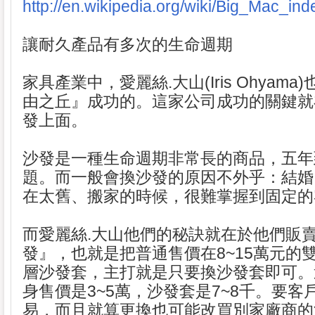
http://en.wikipedia.org/wiki/Big_Mac_ind
讓耐久產品有多次的生命週期
家具產業中，愛麗絲.大山(Iris Ohyam
由之丘』成功的。這家公司成功的關鍵就
發上面。
沙發是一種生命週期非常長的商品，五年
題。而一般會換沙發的原因不外乎：結婚
在太舊、搬家的時候，很難掌握到固定的
而愛麗絲.大山他們的秘訣就在於他們販
發』，也就是把普通售價在8~15萬元的
層沙發套，主打就是只要換沙發套即可。
身售價是3~5萬，沙發套是7~8千。要客
易，而且就算更換也可能改買別家廠商的