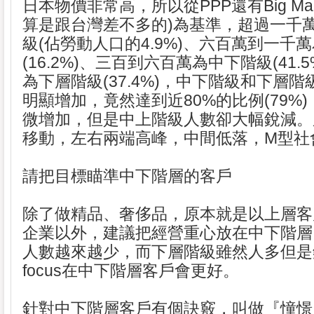
日本物價非常高，所以從PPP還有Big Mac 
算是跟台灣差不多的)為基準，超過一千
級(佔勞動人口的4.9%)、六百萬到一千
(16.2%)、三百到六百萬為中下階級(41.
為下層階級(37.4%)，中下階級和下層
明顯增加，竟然達到近80%的比例(79%
微增加，但是中上階級人數卻大幅銳減。
移動，左右兩端高峰，中間低落，M型社
請把目標瞄準中下階層的客戶
除了做精品、奢侈品，原本就是以上層客
企業以外，建議把經營重心放在中下階層
人數越來越少，而下層階級雖然人多但是
focus在中下階層客戶會更好。
針對中下階層客戶有個訣竅，叫做『憧憬