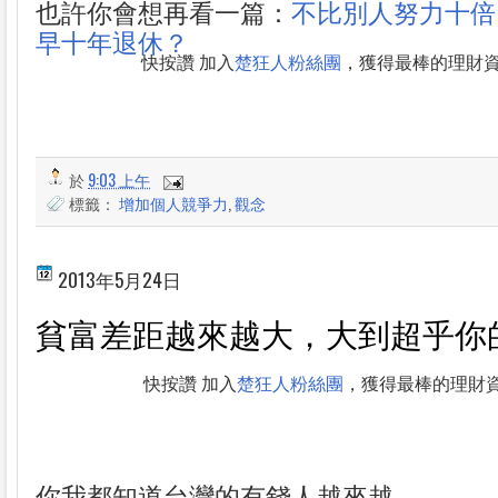
也許你會想再看一篇：
不比別人努力十倍
早十年退休？
快按讚 加入
楚狂人粉絲團
，獲得最棒的理財
於
9:03 上午
標籤：
增加個人競爭力
,
觀念
2013年5月24日
貧富差距越來越大，大到超乎你
快按讚 加入
楚狂人粉絲團
，獲得最棒的理財
你我都知道台灣的有錢人越來越