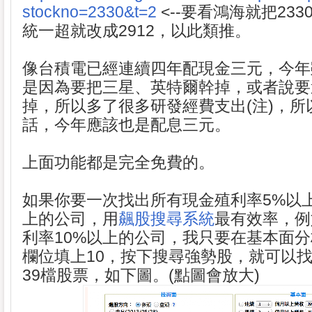
stockno=2330&t=2
<--要看鴻海就把233
統一超就改成2912，以此類推。
像台積電已經連續四年配現金三元，今年
是因為要把三星、英特爾幹掉，或者說要
掉，所以多了很多研發經費支出(注)，所
話，今年應該也是配息三元。
上面功能都是完全免費的。
如果你要一次找出所有現金殖利率5%以上
上的公司，用
飆股搜尋系統
最有效率，例
利率10%以上的公司，我只要在基本面
欄位填上10，按下搜尋強勢股，就可以
39檔股票，如下圖。(點圖會放大)