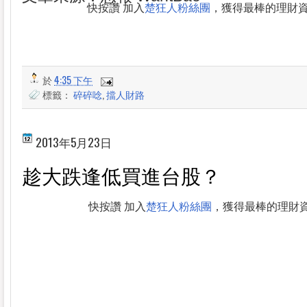
快按讚 加入
楚狂人粉絲團
，獲得最棒的理財
於
4:35 下午
標籤：
碎碎唸
,
擋人財路
2013年5月23日
趁大跌逢低買進台股？
快按讚 加入
楚狂人粉絲團
，獲得最棒的理財