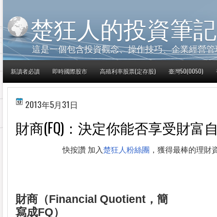
楚狂人的投資筆記
這是一個包含投資觀念、操作技巧、企業經營管
新讀者必讀
即時國際股市
高殖利率股票(定存股)
臺灣50(0050)
2013年5月31日
財商(FQ)：決定你能否享受財富
快按讚 加入
楚狂人粉絲團
，獲得最棒的理財
財商（Financial Quotient，簡
寫成FQ）