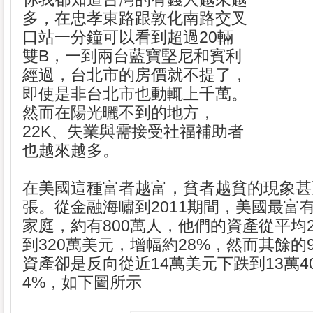
多，在忠孝東路跟敦化南路交叉
口站一分鐘可以看到超過20輛
雙B，一到兩台藍寶堅尼和賓利
經過，台北市的房價就不提了，
即使是非台北市也動輒上千萬。
然而在陽光曬不到的地方，
22K、失業與需接受社福補助者
也越來越多。
在美國這種富者越富，貧者越貧的現象甚
張。從金融海嘯到2011期間，美國最富
家庭，約有800萬人，他們的資產從平均2
到320萬美元，增幅約28%，然而其餘的
資產卻是反向從近14萬美元下跌到13萬4
4%，如下圖所示