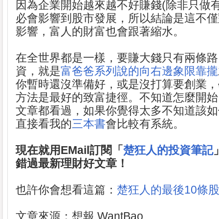
因為企業開始越來越不好賺錢(除非只做有
必會影響到股市發展，所以結論是這不僅
影響，富人的財富也會跟著縮水。
在全世界都是一樣，要賺大錢只有兩條路：
資，就是
富爸爸系列說的向右邊象限靠攏
你暫時還沒準備好，或是沒打算要創業，
方法是最好的致富捷徑。不知道怎麼開始
文章都看過，如果你覺得太多不知道該如
直接看我的
三本書
會比較有系統。
現在就用EMail訂閱「
楚狂人的投資筆記
錯過最新理財好文章！
也許你會想看這篇：
楚狂人的最後10條
文章來源：想報 WantBao