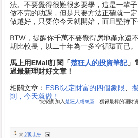
法。不要覺得很難很多要學，這是一輩子
做不完的功課，但是只要方法正確就一定
做越好，只要你今天就開始，而且堅持下
BTW，提醒你千萬不要覺得房地產永遠
期比較長，以二十年為一多空循環而已。
馬上用EMail訂閱「
楚狂人的投資筆記
」
過最新理財好文章！
相關文章：
ESBI決定財富的四個象限
、
則，今天就做！
快按讚 加入
楚狂人粉絲團
，獲得最棒的理財
於
9:10 上午