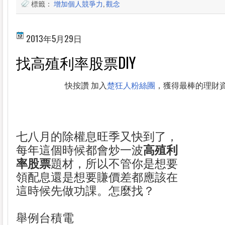
標籤：
增加個人競爭力
,
觀念
2013年5月29日
找高殖利率股票DIY
快按讚 加入
楚狂人粉絲團
，獲得最棒的理財
七八月的除權息旺季又快到了，
每年這個時候都會炒一波
高殖利
率股票
題材，所以不管你是想要
領配息還是想要賺價差都應該在
這時候先做功課。怎麼找？
舉例台積電