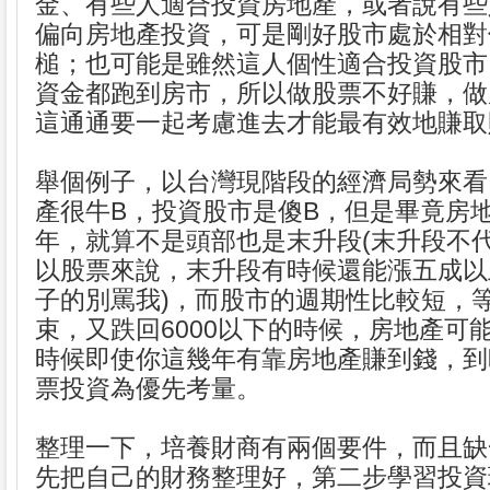
金、有些人適合投資房地產，或者說有些
偏向房地產投資，可是剛好股市處於相對
槌；也可能是雖然這人個性適合投資股市
資金都跑到房市，所以做股票不好賺，做
這通通要一起考慮進去才能最有效地賺取
舉個例子，以台灣現階段的經濟局勢來看
產很牛B，投資股市是傻B，但是畢竟房
年，就算不是頭部也是末升段(末升段不
以股票來說，末升段有時候還能漲五成以
子的別罵我)，而股市的週期性比較短，
束，又跌回6000以下的時候，房地產可
時候即使你這幾年有靠房地產賺到錢，到
票投資為優先考量。
整理一下，培養財商有兩個要件，而且缺
先把自己的財務整理好，第二步學習投資