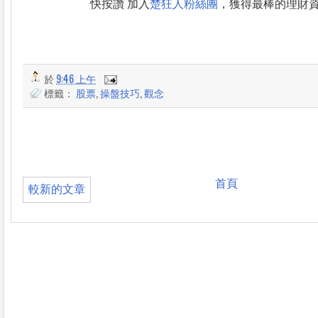
快按讚 加入
楚狂人粉絲團
，獲得最棒的理財
於
9:46 上午
標籤：
股票
,
操盤技巧
,
觀念
首頁
較新的文章