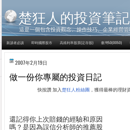
楚狂人的投資筆記
這是一個包含投資觀念、操作技巧、企業經營管
新讀者必讀
即時國際股市
高殖利率股票(定存股)
臺灣50(0050)
2007年2月19日
做一份你專屬的投資日記
快按讚 加入
楚狂人粉絲團
，獲得最棒的理財
還記得你上次賠錢的經驗和原因
嗎？是因為誤信分析師的推薦股