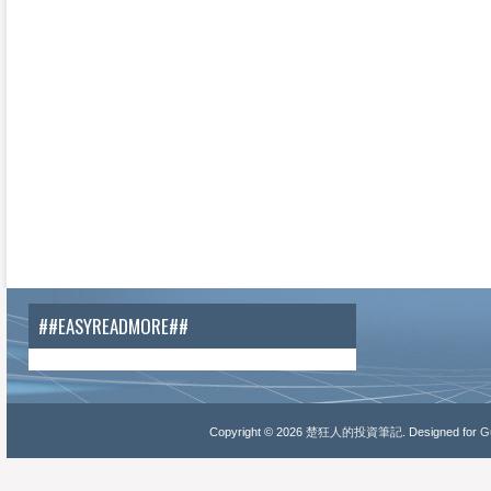
##EASYREADMORE##
Copyright ©
2026
楚狂人的投資筆記
. Designed for
Gu