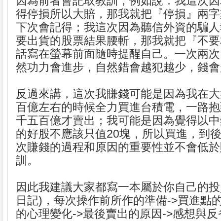
因為前者會記取教訓，例如說：我這次因
得停損所以大賠，那我就把『停損』兩字
下次會記得；我這次因為聽信外資的騙人
要出貨的股票結果腰斬，那我就把『不要
話寫在螢幕前面隨時提醒自己。一次兩次
然功力會進步，自然錯會越犯越少，錢會
反過來講，這次我賺錢可能是因為我在大
百億左右的時候全力買進台積電，一路抱
千五百億才賣出；我可能是因為覺得以中
的好股不應該只值20塊，所以買進，到
次賺錢的過程和原因的重要性並不會低於
訓。
因此我建議大家都寫一本屬於你自己的投
日記)，每次操作前所作的準備->買進點的
的心理變化->最後賣出的原因->感想與反