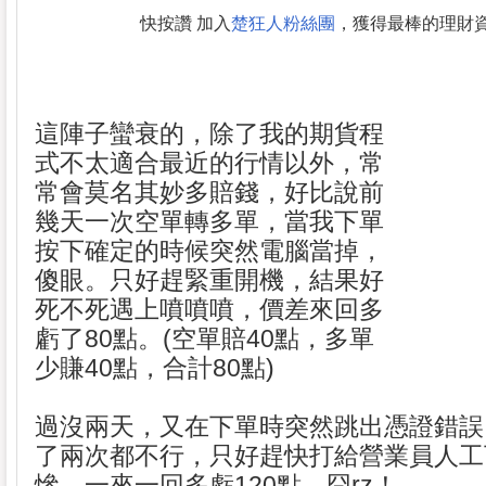
快按讚 加入
楚狂人粉絲團
，獲得最棒的理財
這陣子蠻衰的，除了我的期貨程
式不太適合最近的行情以外，常
常會莫名其妙多賠錢，好比說前
幾天一次空單轉多單，當我下單
按下確定的時候突然電腦當掉，
傻眼。只好趕緊重開機，結果好
死不死遇上噴噴噴，價差來回多
虧了80點。(空單賠40點，多單
少賺40點，合計80點)
過沒兩天，又在下單時突然跳出憑證錯誤
了兩次都不行，只好趕快打給營業員人工
慘，一來一回多虧120點，囧rz！