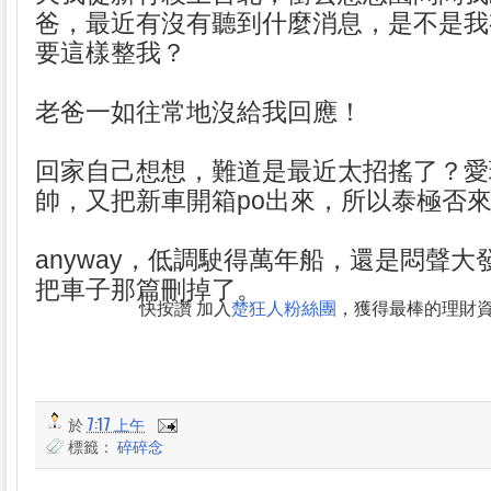
爸，最近有沒有聽到什麼消息，是不是我
要這樣整我？
老爸一如往常地沒給我回應！
回家自己想想，難道是最近太招搖了？愛
帥，又把新車開箱po出來，所以泰極否
anyway，低調駛得萬年船，還是悶聲
把車子那篇刪掉了。
快按讚 加入
楚狂人粉絲團
，獲得最棒的理財
於
7:17 上午
標籤：
碎碎念