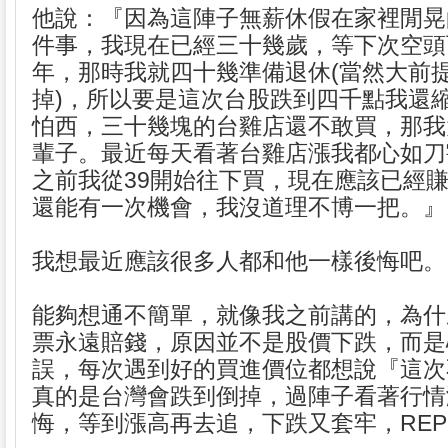
他說：『因為這陣子無薪休假在家裡閒晃
件事，我現在已經三十幾歲，等下次空頭
年，那時我就四十幾準備退休(當然大前
掉)，所以要是這次台股跌到四千點我還
怕西，三十幾塊的台雞店還不敢買，那我
輩子。最近每天看著台雞店漲我都心如刀
之前我從39開始往下買，現在應該已經
還能有一次機會，我沒道理不博一把。』
我想最近應該很多人都和他一樣後悔吧。
能夠想通不簡單，就像我之前講的，為什
票永遠賠錢，原因並不是股價下跌，而是
誤，每次遇到好的買進價位都想說『這次
真的是台灣會跌到倒掉，過陣子看著行情
悔，等到漲高再去追，下跌又套牢，REP