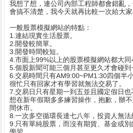
我想了想，連公司內部工程師都會錯亂，一
會搞不清楚，我今天就再比較一次給大家
一般股票模擬網站的特點：
1.連結現實生活股票。
2.開發較簡單。
3.開發時間較短。
4.市面上99%以上的股票模擬網站都大
5.個股新聞可能三個月甚至更久才會碰到
6.交易時間只有AM9:00~PM1:30四個
很忙只有回家才有學習就無法交易了。
7.交易日只有星期一到五並且國定假日
想在新年假期多多練習操作，抱歉，辦不
間休市。
8.一次多空循環長達七八年，投資人無
9.只有單純股票，而沒有期貨、基金或
學習。