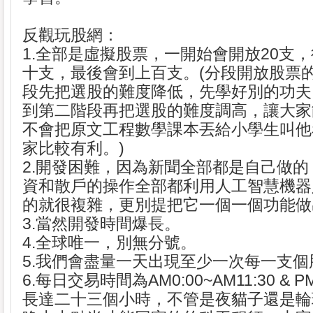
反觀玩股網：
1.全部是虛擬股票，一開始會開放20支
十支，最後會到上百支。(分段開放股票
段先把選股的難度降低，先學好別的功夫
到第二階段再把選股的難度調高，讓大家
不會把原文工程數學課本丟給小學生叫他
家比較有利。)
2.開發困難，因為新聞全部都是自己做
資和散戶的操作全部都利用人工智慧機器
的就很複雜，更別提把它一個一個功能做
3.當然開發時間爆長。
4.全球唯一，別無分號。
5.我們會盡量一天出現至少一次每一支個
6.每日交易時間為AM0:00~AM11:30 & PM0
長達二十三個小時，不管是夜貓子還是輪