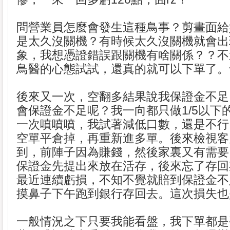
問營業員怎麼會發生這種鳥事？剪畫面給
是太久沒關機？有時候太久沒關機就會出
象，我想憑證錯誤跟關機有啥關係？？不
鳥醫的心態試試，還真的就可以下單了。
後來又一次，空翻多結果說我保證金不足
會保證金不足呢？我一向都只做1/5以下
一次噴噴噴，我試著減低口數，還是不行
空單平倉掉，再重新進多單。後來檢視客
到，前陣子因為賺錢，然後家裏又有需要
保證金先提出來放在活存，後來忘了存回
最近連續虧損，不知不覺就賠到保證金不
摸鼻子下午跑到銀行存回去。這次損失也
一般情況之下只要我能看盤，我下單都是