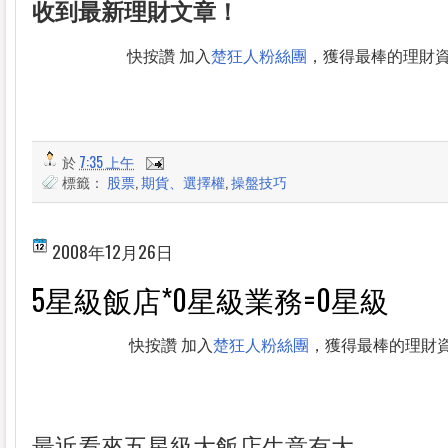
收到最新理財文章！
快按讚 加入
楚狂人粉絲團
，獲得最棒的理財
於
7:35 上午
標籤：
股票
,
期貨、選擇權
,
操盤技巧
2008年12月26日
5星級飯店*0星級業務=0星級
快按讚 加入
楚狂人粉絲團
，獲得最棒的理財
最近看來五星級大飯店生意有大