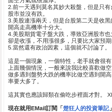
面空方氣氛很濃厚。
2.前一天遇到莫名其妙大殺盤，但是只
股市並沒有跌。
3.美股連漲兩天，但是台股第二天是收
開高走高機率十分大。
4.美股期貨電子盤大跌，導致亞洲股市
卻是收漲，不用漲很多，只要比大家預期
5.當然還有政治因素，這個就不討論了。
這是一個現象，一個特性，老手就會很有
上面幾個情況，一般來說我比較喜歡做空
做多遇到盤勢大跌的機率比做空遇到開高
率要大多了。
這其實也應該歸類在偷吃步裡面才對。 X
現在就用EMail訂閱「
楚狂人的投資筆記