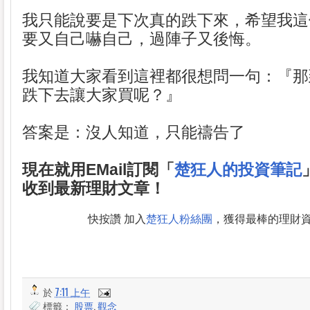
我只能說要是下次真的跌下來，希望我這
要又自己嚇自己，過陣子又後悔。
我知道大家看到這裡都很想問一句：『那
跌下去讓大家買呢？』
答案是：沒人知道，只能禱告了
現在就用EMail訂閱「
楚狂人的投資筆記
收到最新理財文章！
快按讚 加入
楚狂人粉絲團
，獲得最棒的理財
於
7:11 上午
標籤：
股票
,
觀念