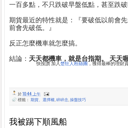
一百多點，不只跌破早盤低點，甚至跌破
期貨最近的特性就是：『要破低以前會先
前會先破低。』
反正怎麼機車就怎麼搞。
結論：
天天都機車，就是台指期。 天天
快按讚 加入
楚狂人粉絲團
，獲得最棒的理財
於
10:44 上午
標籤：
期貨、選擇權
,
碎碎念
,
操盤技巧
我被踢下順風船