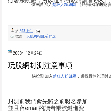
照著系統做，所以這部份就請讀者朋友們
快按讚 加入
楚狂人粉絲團
，獲得最棒的理財
於
6:13 上午
標籤：
玩股網相關
,
碎碎念
2008年12月24日
玩股網封測注意事項
快按讚 加入
楚狂人粉絲團
，獲得最棒的理財
封測前我們會先將之前報名參加
並且留email的讀者帳號鍵進資