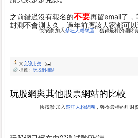
不要
之前錯過沒有報名的
再留email了
封測不會測太久，過年前應該大家都可以
快按讚 加入
楚狂人粉絲團
，獲得最棒的理財
於
8:59 上午
標籤：
玩股網相關
玩股網與其他股票網站的比較
快按讚 加入
楚狂人粉絲團
，獲得最棒的理財