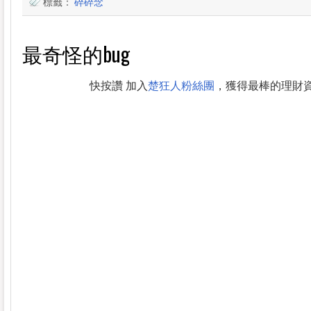
標籤：
碎碎念
最奇怪的bug
快按讚 加入
楚狂人粉絲團
，獲得最棒的理財