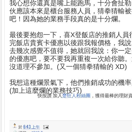
我心想你還真是嘴上能跑馬，十分會扯勒
伙應該本來是櫃台服務人員，猜拳猜輸被
吧！因為她的業務手段真的是十分爛。
最後要抱怨一下，喜X登飯店的推銷人員
完飯店貴賓卡優惠以後跟我報價格，我說
去幾次感覺不值得，她就回我說：你一定
的優惠吧，要不要我再重複一次給你聽。
沒道理不參加。(又一個猜拳猜輸的 XD)
我想這種爛景氣下，他們推銷成功的機率
(加上這麼爛的業務技巧)
快按讚 加入
楚狂人粉絲團
，獲得最棒的理財
於
6:43 上午