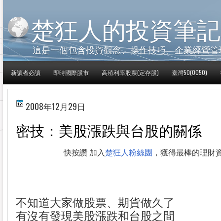
楚狂人的投資筆記
這是一個包含投資觀念、操作技巧、企業經營管
新讀者必讀
即時國際股市
高殖利率股票(定存股)
臺灣50(0050)
2008年12月29日
密技：美股漲跌與台股的關係
快按讚 加入
楚狂人粉絲團
，獲得最棒的理財
不知道大家做股票、期貨做久了
有沒有發現美股漲跌和台股之間