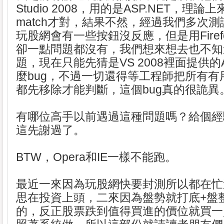
Studio 2008，用的是ASP.NET，理論
match才對，結果不然，經過我們多次測
玩股網會有一些按鈕沒反應，但是用Firefo
卻一點問題都沒有，我們想來想去也不知
題，現在只能先猜是VS 2008裡面提供的
麼bug，不過一切還得等工程師把所有有用
都先移除才能判斷，這個bug真的很詭異
有哪位高手以前遇過這種問題嗎？給個經
這先謝過了。
BTW，Opera和IE一樣不能跑。
最近一來因為玩股網快要封測所以都在忙
思在投資上頭，二來因為盤勢就打底+盤
的，反正股票跌到值得買進的價位就買一