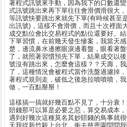
著程式訊號來手動，因為我下的口數還蠻
式訊號跳出來再下單往往會滑價滑很大，
等訊號快要跳出來就先下單(有時候甚至
出訊號)，這樣不會滑價，而且十次裡面
成交點位會比交易程式的點位還要好。結
下單習慣，在前幾天發生慘案，我當天感
楚，邊流鼻水邊擦眼淚邊看盤，眼看著盤
了，就照著習慣預先下單，結果成交以後
號沒有跳出來，怎麼會這樣？？夭壽，我
了，這種情況會被程式當作洗盤過濾掉，
著程式規則走，破低之後急拉噴噴噴，我
做，一百點掰掰！
這樣搞一搞就好幾百點不見了，十分衰！
賠錢那可以算是必要之惡，算交易成本，
遇到好幾次這種莫名其妙賠錢的鳥事就很
天我從新竹殺上台北，衝去慈恩園問問我