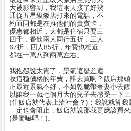
大被影響到，我這兩天接了好幾
通從五星級飯店打來的電話，不
約而同都是在推他們的貴賓卡，
優惠都相近，大都是住宿只要三
四千，餐飲兩人同行五折，三人
67折，四人85折，年費也相近
都在一萬八到兩萬左右。
我抱怨說太貴了，景氣這麼差還
收這種價格的年費，誰去買啊？飯店那頭
正最近景氣不好，不如乾脆帶著妻小去飯
以讓我一歲七個月大的兒子去感受一下上
(住飯店就代表上流社會？)；我說就算我
一定也會阻止，飯店就說那我更應該買來
(是驚嚇吧！)。