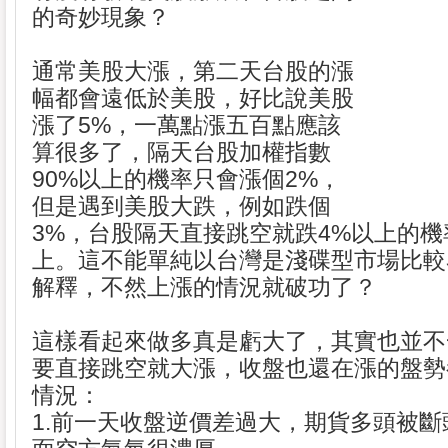
的奇妙現象？
通常美股大漲，第二天台股的漲
幅都會遠低於美股，好比說美股
漲了5%，一萬點漲五百點應該
算很多了，隔天台股加權指數
90%以上的機率只會漲個2%，
但是遇到美股大跌，例如跌個
3%，台股隔天直接跳空就跌4%以上的
上。這不能單純以台灣是淺碟型市場比較
解釋，不然上漲的情況就破功了？
這樣看起來做多真是虧大了，其實也並不
要直接跳空就大漲，收盤也還在漲的盤勢
情況：
1.前一天收盤逆價差過大，期貨多頭被