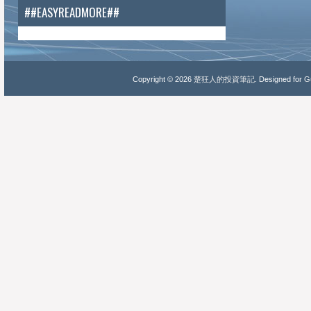
##EASYREADMORE##
Copyright ©
2026
楚狂人的投資筆記
. Designed for
Gu