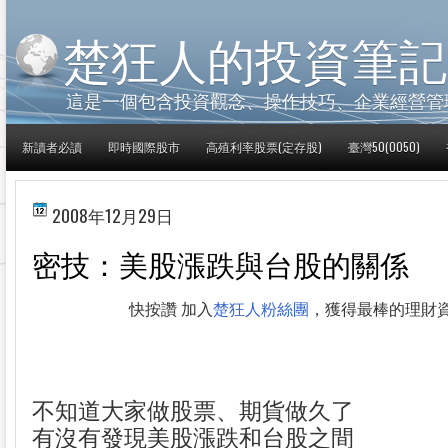
楚狂人的投資筆記
這是一個包含投資觀念、操作技巧、企業經營管
新讀者必讀
即時國際股市
高殖利率股票(定存股)
臺灣50(0050)
2008年12月29日
密技：美股漲跌與台股的關係
快按讚 加入
楚狂人粉絲團
，獲得最棒的理財
不知道大家做股票、期貨做久了
有沒有發現美股漲跌和台股之間