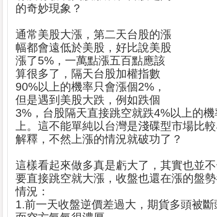
的奇妙現象？
通常美股大漲，第二天台股的漲
幅都會遠低於美股，好比說美股
漲了5%，一萬點漲五百點應該
算很多了，隔天台股加權指數
90%以上的機率只會漲個2%，
但是遇到美股大跌，例如跌個
3%，台股隔天直接跳空就跌4%以上的
上。這不能單純以台灣是淺碟型市場比較
解釋，不然上漲的情況就破功了？
這樣看起來做多真是虧大了，其實也並不
要直接跳空就大漲，收盤也還在漲的盤勢
情況：
1.前一天收盤逆價差過大，期貨多頭被