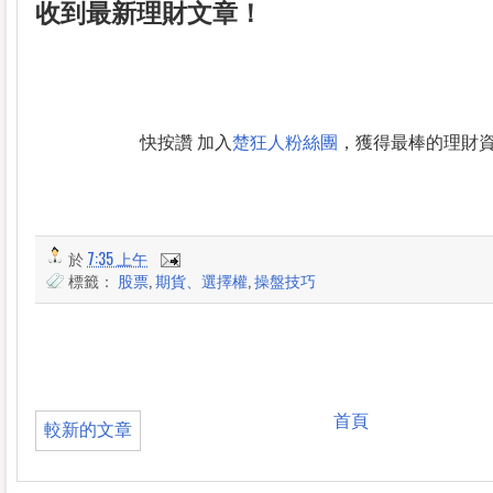
收到最新理財文章！
快按讚 加入
楚狂人粉絲團
，獲得最棒的理財
於
7:35 上午
標籤：
股票
,
期貨、選擇權
,
操盤技巧
首頁
較新的文章