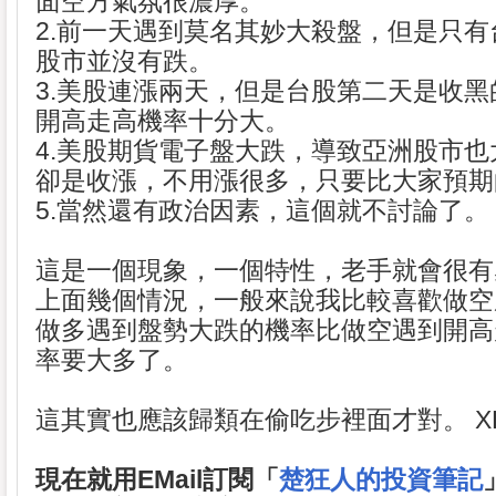
面空方氣氛很濃厚。
2.前一天遇到莫名其妙大殺盤，但是只
股市並沒有跌。
3.美股連漲兩天，但是台股第二天是收
開高走高機率十分大。
4.美股期貨電子盤大跌，導致亞洲股市
卻是收漲，不用漲很多，只要比大家預期
5.當然還有政治因素，這個就不討論了。
這是一個現象，一個特性，老手就會很有
上面幾個情況，一般來說我比較喜歡做空
做多遇到盤勢大跌的機率比做空遇到開高
率要大多了。
這其實也應該歸類在偷吃步裡面才對。 X
現在就用EMail訂閱「
楚狂人的投資筆記