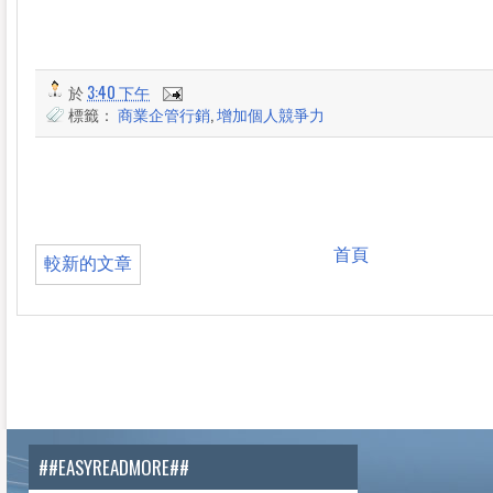
於
3:40 下午
標籤：
商業企管行銷
,
增加個人競爭力
首頁
較新的文章
##EASYREADMORE##