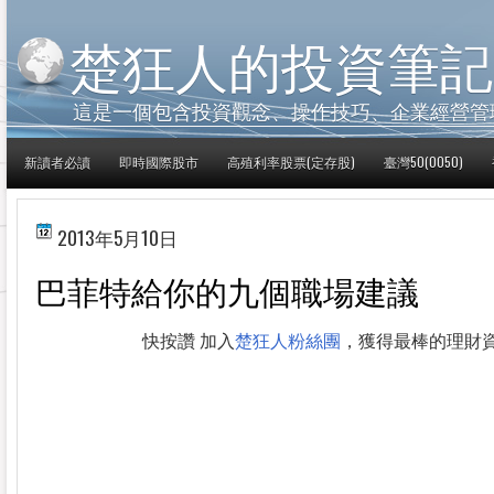
楚狂人的投資筆記
這是一個包含投資觀念、操作技巧、企業經營管
新讀者必讀
即時國際股市
高殖利率股票(定存股)
臺灣50(0050)
2013年5月10日
巴菲特給你的九個職場建議
快按讚 加入
楚狂人粉絲團
，獲得最棒的理財