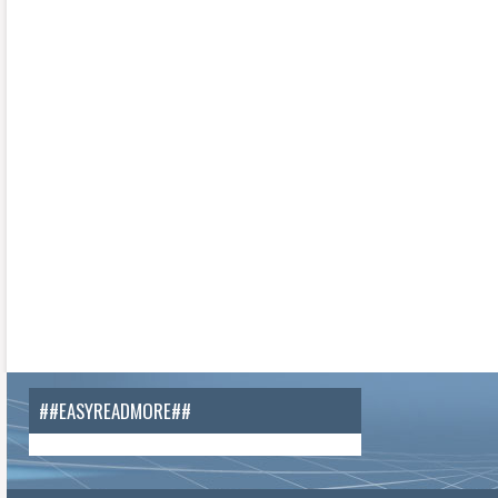
##EASYREADMORE##