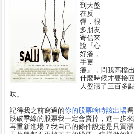
到大盤
在反
彈，很
多朋友
寄信來
說『心
好癢，
手更
癢』，問我高檔
什麼時候才要接
大盤漲了三百多
味。
記得我之前寫過的
你的股票啥時該出場
嗎
跌破季線的股票我一定會賣掉，進一步來
再重新進場？我自己的條件設定是只買漲