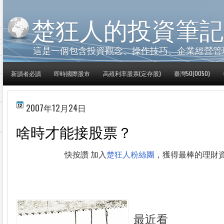
楚狂人的投資筆記
這是一個包含投資觀念、操作技巧、企業經營管
新讀者必讀
即時國際股市
高殖利率股票(定存股)
臺灣50(0050)
2007年12月24日
啥時才能接股票？
快按讚 加入
楚狂人粉絲團
，獲得最棒的理財
最近看