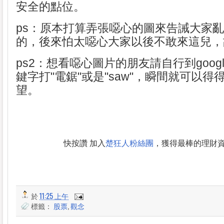
安全的點位。
ps：原本打算弄張噁心的圖來告誡大家
的，後來怕太噁心大家以後不敢來這兒，
ps2：想看噁心圖片的朋友請自行到goog
鍵字打"電鋸"或是"saw"，瞬間就可以得得
望。
快按讚 加入
楚狂人粉絲團
，獲得最棒的理財
於
11:25 上午
標籤：
股票
,
觀念