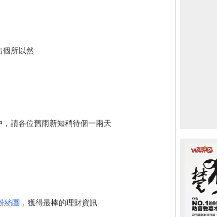
出個所以然
中，請各位舊雨新知稍待個一兩天
粉絲團
，獲得最棒的理財資訊