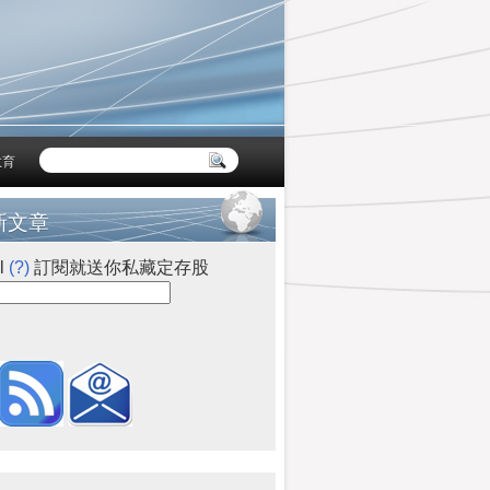
教育
新文章
l
(?)
訂閱就送你私藏定存股