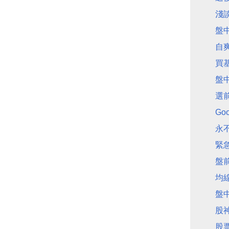
淺
盤
自
買
盤
選
Go
永
緊
盤
均
盤
股
股