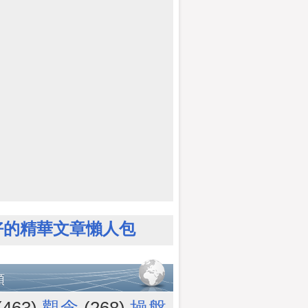
好的精華文章懶人包
類
(463)
觀念
(268)
操盤