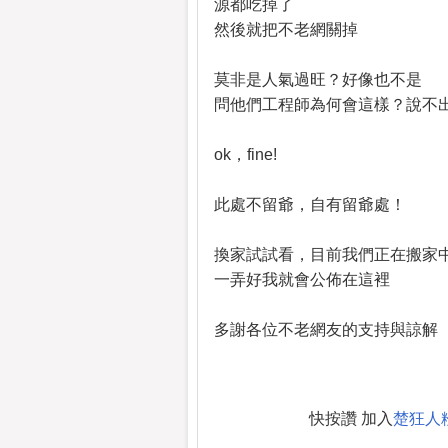
源都吃掉了
然後就把不老網關掉
莫非是人氣過旺？好像也不是
問他們工程師為何會這樣？說不
ok，fine!
此處不留爺，自有留爺處！
換家試試看，目前我們正在搬家
一弄好我就會公佈在這裡
多謝各位不老網友的支持與諒解
快按讚 加入
楚狂人