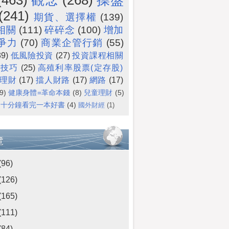
(241)
期貨、選擇權
(139)
相關
(111)
碎碎念
(100)
增加
爭力
(70)
商業企管行銷
(55)
39)
低風險投資
(27)
投資課程相關
作技巧
(25)
高殖利率股票(定存股)
理財
(17)
擋人財路
(17)
網路
(17)
9)
健康身體=革命本錢
(8)
兒童理財
(5)
十分鐘看完一本好書
(4)
國外財經
(1)
覽
(96)
(126)
(165)
(111)
(84)