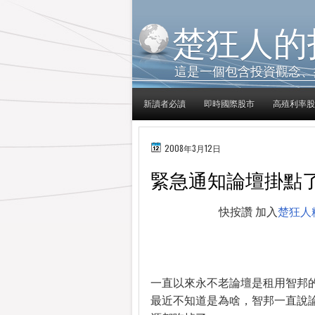
楚狂人的
這是一個包含投資觀念、
新讀者必讀
即時國際股市
高殖利率股
2008年3月12日
緊急通知論壇掛點
快按讚 加入
楚狂人
一直以來永不老論壇是租用智邦
最近不知道是為啥，智邦一直說