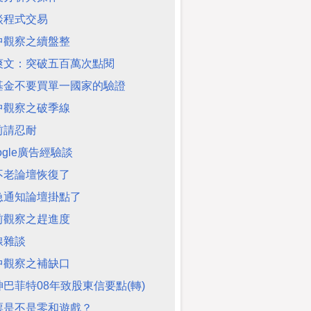
談程式交易
中觀察之續盤整
爽文：突破五百萬次點閱
基金不要買單一國家的驗證
中觀察之破季線
前請忍耐
ogle廣告經驗談
不老論壇恢復了
急通知論壇掛點了
前觀察之趕進度
線雜談
中觀察之補缺口
神巴菲特08年致股東信要點(轉)
票是不是零和遊戲？