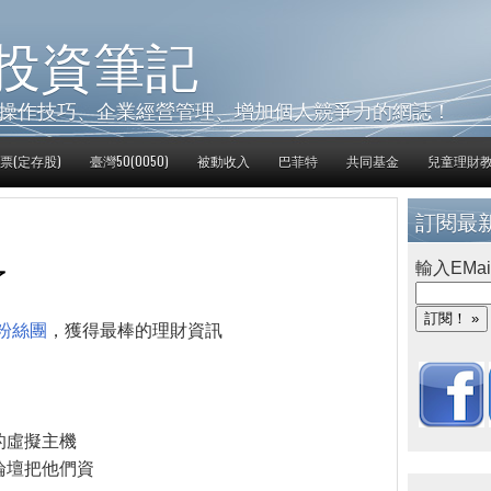
投資筆記
操作技巧、企業經營管理、增加個人競爭力的網誌！
票(定存股)
臺灣50(0050)
被動收入
巴菲特
共同基金
兒童理財
訂閱最
了
輸入EMai
粉絲團
，獲得最棒的理財資訊
的虛擬主機
論壇把他們資