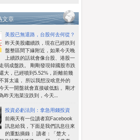
熱文章
美股已無退路，台股何去何從？
昨天美股繼續跌，現在已經跌到
盤整區間下緣附近，如果今天晚
上續跌的話就會像台股、港股一
走弱成盤跌。 剛剛發現韓國股市跌
還大，已經噴到5.52%，距離前幾
不算太遠， 所以我想沒啥意外的
今天一開盤就會直接破低點 。剛才
為昨天泡菜沒跌到，今天...
投資必虧法則：拿急用錢投資
前兩天有一位讀者寫Facebook
訊息給我，下面是我們訊息往來
的重點摘錄： 讀者：「楚大，