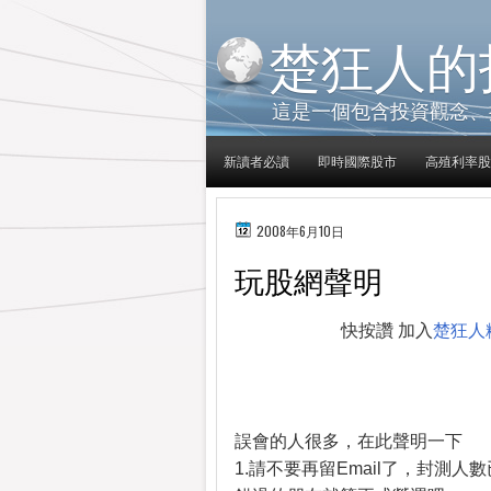
楚狂人的
這是一個包含投資觀念、
新讀者必讀
即時國際股市
高殖利率股
2008年6月10日
玩股網聲明
快按讚 加入
楚狂人
誤會的人很多，在此聲明一下
1.請不要再留Email了，封測人