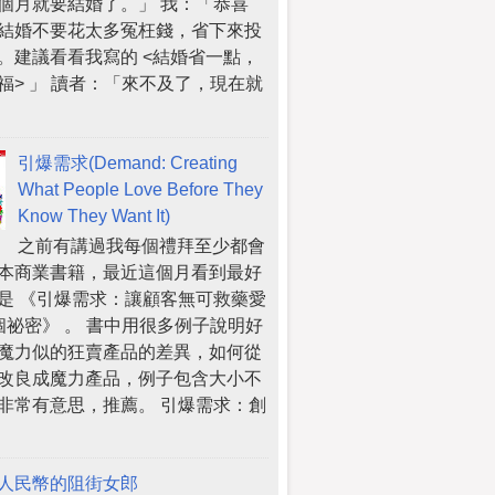
個月就要結婚了。」 我：「恭喜
結婚不要花太多冤枉錢，省下來投
。建議看看我寫的 <結婚省一點，
福> 」 讀者：「來不及了，現在就
引爆需求(Demand: Creating
What People Love Before They
Know They Want It)
之前有講過我每個禮拜至少都會
本商業書籍，最近這個月看到最好
是 《引爆需求：讓顧客無可救藥愛
個祕密》 。 書中用很多例子說明好
魔力似的狂賣產品的差異，如何從
改良成魔力產品，例子包含大小不
非常有意思，推薦。 引爆需求：創
人民幣的阻街女郎