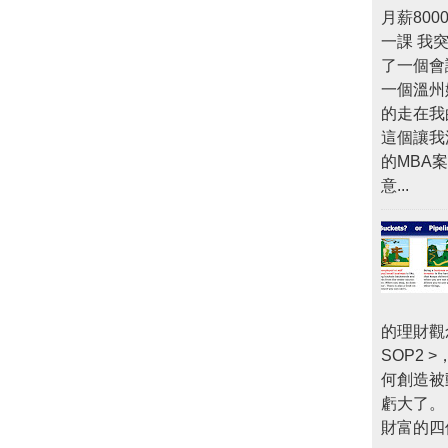
月薪80
一課 我
了一個會
一個溫州
的走在我
這個讓我
的MBA
意...
的理財觀
SOP2
何創造被
虧大了。
財富的四個