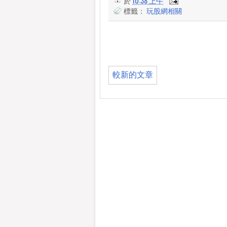
於
10:38 上午
標籤：
玩股網相關
較新的文章