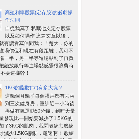
高殖利率股票(定存股)的必虧操
作法則
自從我寫了 私藏七支定存股票
以及如何操作 這篇文章以後，
就有讀者寫信問我：「楚大，你的
進場價位和現在有段距離，我可不
場一半，另一半等進場點到了再買
把錢放銀行等進場點感覺很浪費時
請不要這樣幹！
1KG的脂肪(fat)有多大塊？
這幾個月幾乎每個禮拜都有去兩
到三次健身房，重訓近一小時後
再做有氧運動50分鐘，到昨天量
量發現比一開始要減少了1.5KG的
加了3KG的肌肉，我問教練怎麼練
才減少1.5KG脂肪，龜速啊！ 教練