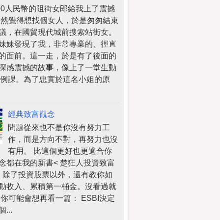
000人民幣的阻街女郎給我上了震撼
突然覺得想找個女人，於是匆匆結束
議，在國貿現代城前搜索站街女。
妹妹發現了我，非常專業的、徑直
的面前。這一走，於是有了後面的
深感震撼的故事，像上了一堂生動
案例課。為了忠實於這名小姐的原
經典致富觀念
問題從來也不是你沒有努力工
作，而是方向不對，再努力也沒
有用。 比這個更好也更適合你
念都在我的新書< 楚狂人投資致富
 >，除了投資股票以外，還有教你如
動收入、累積第一桶金。沒看過就
 你可能會想再看一篇： ESBI決定
...