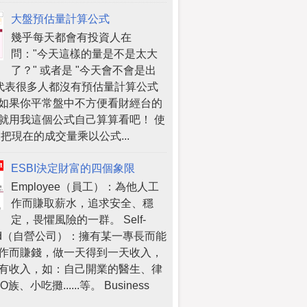
大盤預估量計算公式
幾乎每天都會有投資人在
問："今天這樣的量是不是太大
了？" 或者是 "今天會不會是出
 代表很多人都沒有預估量計算公式
如果你平常盤中不方便看財經台的
就用我這個公式自己算算看吧！ 使
 把現在的成交量乘以公式...
ESBI決定財富的四個象限
Employee（員工）：為他人工
作而賺取薪水，追求安全、穩
定，畏懼風險的一群。 Self-
oyed（自營公司）：擁有某一專長而能
作而賺錢，做一天得到一天收入，
有收入，如：自己開業的醫生、律
族、小吃攤......等。 Business