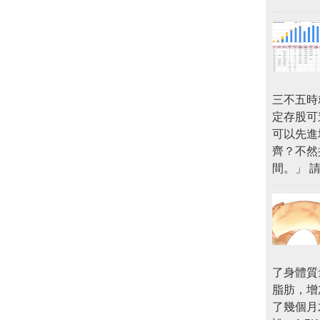
三不五時
定存股可
可以先進
齊？不然
間。」 
了身體質
脂肪，增
了幾個月