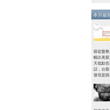
本月最
樣從盤整
幅比美股
天低點也
話，台股
發現是因