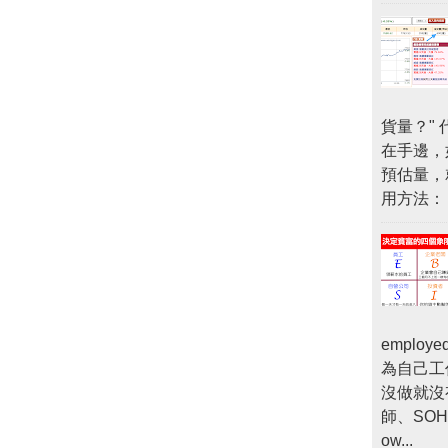
貨量？"
在手邊，
預估量，
用方法：
empl
為自己工
沒做就沒
師、SOHO
ow...