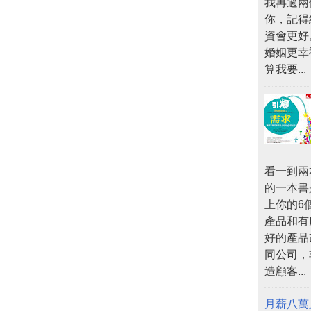
我再過兩
你，記得
資會更好
婚姻更幸
算我要...
看一到兩
的一本書
上你的6
產品和有
好的產品
同公司，
造顧客...
月薪八萬