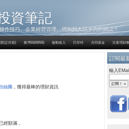
投資筆記
操作技巧、企業經營管理、增加個人競爭力的網誌！
票(定存股)
臺灣50(0050)
被動收入
巴菲特
共同基金
兒童理財
訂閱最
輸入EMai
粉絲團
，獲得最棒的理財資訊
數已經額滿，