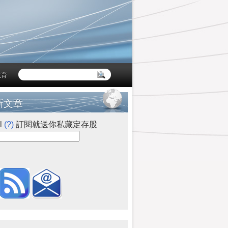
教育
新文章
l
(?)
訂閱就送你私藏定存股