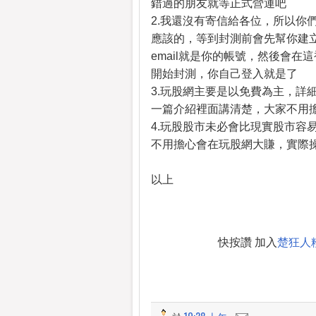
錯過的朋友就等正式營運吧
2.我還沒有寄信給各位，所以你
應該的，等到封測前會先幫你建
email就是你的帳號，然後會在
開始封測，你自己登入就是了
3.玩股網主要是以免費為主，詳
一篇介紹裡面講清楚，大家不用
4.玩股股市未必會比現實股市容
不用擔心會在玩股網大賺，實際
以上
快按讚 加入
楚狂人