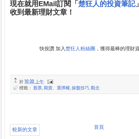
現在就用EMail訂閱「
楚狂人的投資筆記
收到最新理財文章！
快按讚 加入
楚狂人粉絲團
，獲得最棒的理財
於
10:30 上午
標籤：
股票
,
期貨、選擇權
,
操盤技巧
,
觀念
首頁
較新的文章