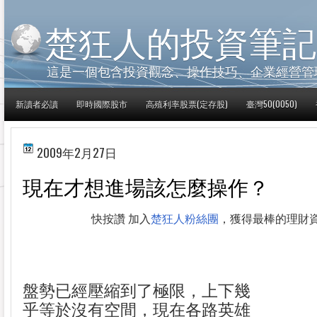
楚狂人的投資筆記
這是一個包含投資觀念、操作技巧、企業經營管
新讀者必讀
即時國際股市
高殖利率股票(定存股)
臺灣50(0050)
2009年2月27日
現在才想進場該怎麼操作？
快按讚 加入
楚狂人粉絲團
，獲得最棒的理財
盤勢已經壓縮到了極限，上下幾
乎等於沒有空間，現在各路英雄