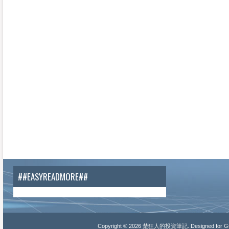
##EASYREADMORE##
Copyright ©
2026
楚狂人的投資筆記
. Designed for
Gu