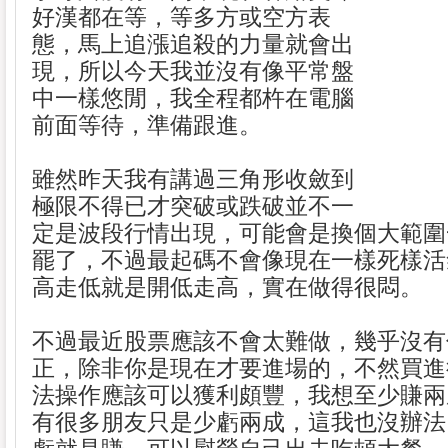
好漢都在等，等多方或空方表
態，馬上追漲追殺的力量就會出
現，所以今天我並沒有像平常盤
中一樣悠閒，我全程都杵在電腦
前面等待，準備跟進。
雖然昨天我有講過三角形收斂到
極限不得已才突破或跌破並不一
定是波段行情出現，可能會是換個大範圍
罷了，不過最起碼不會像現在一樣死樣活
高走低就是開低走高，實在做得很悶。
不過最近股票應該不會太難做，幾乎沒有
正，除非你是現在才要進場的，不然買進
法操作應該可以獲利頗豐，我想至少賺兩
有很多朋友只是少虧兩成，這我也沒辦法