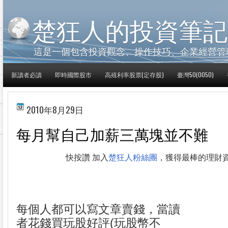
楚狂人的投資筆記
這是一個包含投資觀念、操作技巧、企業經營管
新讀者必讀
即時國際股市
高殖利率股票(定存股)
臺灣50(0050)
2010年8月29日
每月幫自己加薪三萬塊並不難
快按讚 加入
楚狂人粉絲團
，獲得最棒的理財
每個人都可以寫文章賣錢，當讀
者花錢買玩股好評(玩股幣不