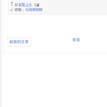
於
8:39 上午
標籤：
玩股網相關
首頁
較新的文章