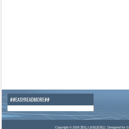
##EASYREADMORE##
Copyright ©
2026
楚狂人的投資筆記
. Designed for
Gu