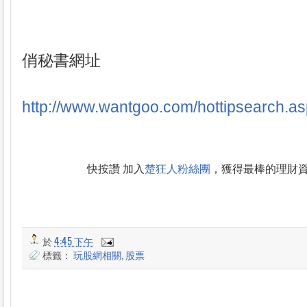
俏秘書網址
http://www.wantgoo.com/hottipsearch.a
快按讚 加入
楚狂人粉絲團
，獲得最棒的理財
於
4:45 下午
標籤：
玩股網相關
,
股票