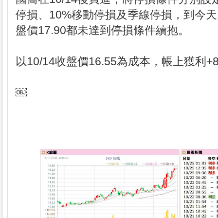
停損、10%移動停損及季線停損，到今天10
盤價17.90都未達到停損條件續抱。
以10/14收盤價16.55為成本，帳上獲利+8
￼