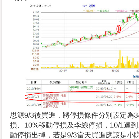
思源9/3後買進，將停損條件分別設定為34
損、10%移動停損及季線停損，10/1達到
動停損出掉，若是9/3當天買進應該是小