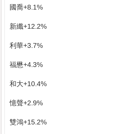
國喬+8.1%
新纖+12.2%
利華+3.7%
福懋+4.3%
和大+10.4%
憶聲+2.9%
雙鴻+15.2%