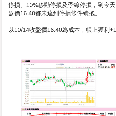
停損、10%移動停損及季線停損，到今天10
盤價16.40都未達到停損條件續抱。
以10/14收盤價16.40為成本，帳上獲利+1