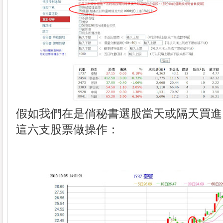
假如我們在是俏秘書選股當天或隔天買進
這六支股票做操作：