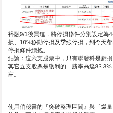
裕融9/1後買進，將停損條件分別設定為44
損、10%移動停損及季線停損，到今天
停損條件續抱。
結論：這六支股票中，只有聯發科是虧損
其它五支股票是獲利的，勝率高達83.3
高。
使用俏秘書的『突破整理區間』與『爆量