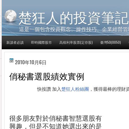
楚狂人的投資筆記
這是一個包含投資觀念、操作技巧、企業經營管
新讀者必讀
即時國際股市
高殖利率股票(定存股)
臺灣50(0050)
2010年10月6日
俏秘書選股績效實例
快按讚 加入
楚狂人粉絲團
，獲得最棒的理財
很多朋友對於俏秘書智慧選股有
興趣，但是不知道她選出來的是