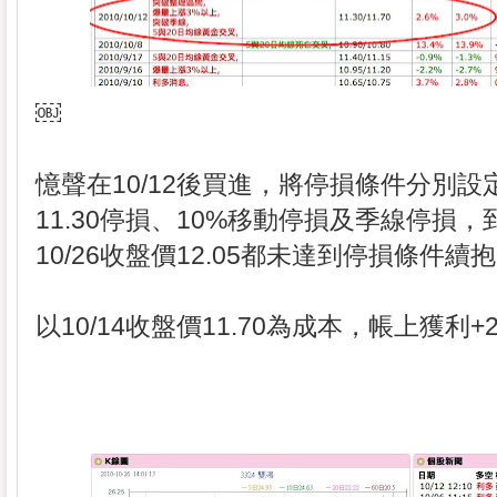
￼
憶聲在10/12後買進，將停損條件分別設
11.30停損、10%移動停損及季線停損，
10/26收盤價12.05都未達到停損條件續
以10/14收盤價11.70為成本，帳上獲利+2