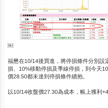
￼
福懋在10/14後買進，將停損條件分別設
損、10%移動停損及季線停損，到今天10/
價28.50都未達到停損條件續抱。
以10/14收盤價27.30為成本，帳上獲利+4