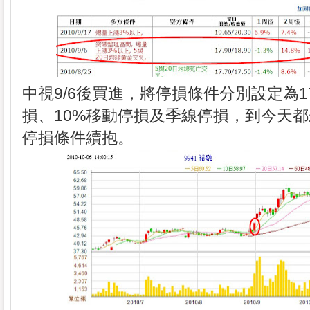
中視9/6後買進，將停損條件分別設定為17
損、10%移動停損及季線停損，到今天
停損條件續抱。