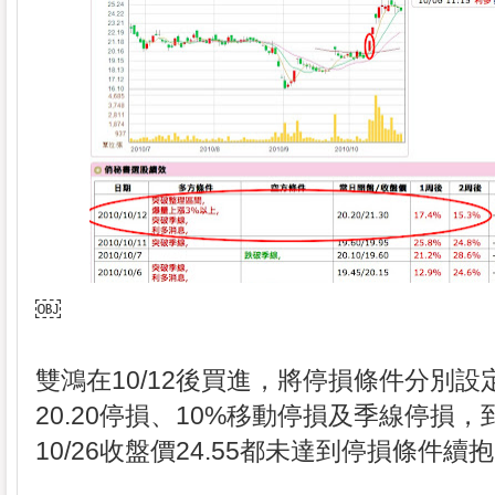
￼
雙鴻在10/12後買進，將停損條件分別設
20.20停損、10%移動停損及季線停損，
10/26收盤價24.55都未達到停損條件續