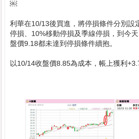
￼
利華在10/13後買進，將停損條件分別設定
停損、10%移動停損及季線停損，到今天10
盤價9.18都未達到停損條件續抱。
以10/14收盤價8.85為成本，帳上獲利+3.