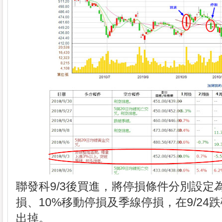
聯發科9/3後買進，將停損條件分別設定為
損、10%移動停損及季線停損，在9/24
出掉。