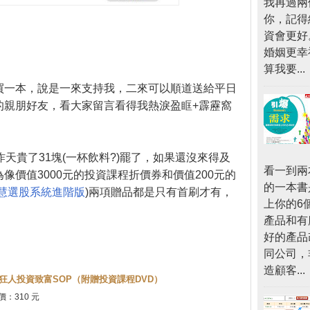
我再過兩
你，記得
資會更好
婚姻更幸
算我要...
買一本，說是一來支持我，二來可以順道送給平日
的親朋好友，看大家留言看得我熱淚盈眶+霹靂窩
天貴了31塊(一杯飲料?)罷了，如果還沒來得及
看一到兩
像價值3000元的投資課程折價券和價值200元的
的一本書
慧選股系統進階版
)兩項贈品都是只有首刷才有，
上你的6
產品和有
好的產品
同公司，
造顧客...
狂人投資致富SOP（附贈投資課程DVD）
價：310 元