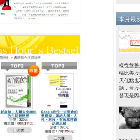
本月最
樣從盤整
幅比美股
天低點也
話，台股
發現是因