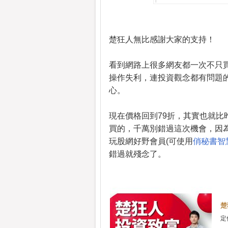
楚狂人無比感謝大家的支持！
看到網路上很多網友都一次不只
操作失利，連投資觀念都有問題
心。
現在價格回到79折，其實也就比昨
買的，千萬別錯過這次機會，因為
玩股網好野會員(可使用
俏秘書智
錯過就殘念了。
楚
定