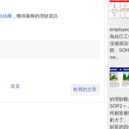
粉絲團
，獲得最棒的理財資訊
empl
為自己工
沒做就沒
師、SOHO
ow...
首頁
較舊的文章
的理財觀
SOP2
何創造被
虧大了。
財富的四個