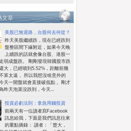
熱文章
美股已無退路，台股何去何從？
昨天美股繼續跌，現在已經跌到
盤整區間下緣附近，如果今天晚
上續跌的話就會像台股、港股一
走弱成盤跌。 剛剛發現韓國股市跌
還大，已經噴到5.52%，距離前幾
不算太遠， 所以我想沒啥意外的
今天一開盤就會直接破低點 。剛才
為昨天泡菜沒跌到，今天...
投資必虧法則：拿急用錢投資
前兩天有一位讀者寫Facebook
訊息給我，下面是我們訊息往來
的重點摘錄： 讀者：「楚大，