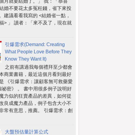
個月就要結婚了。」 我：「恭喜
結婚不要花太多冤枉錢，省下來投
。建議看看我寫的 <結婚省一點，
福> 」 讀者：「來不及了，現在就
引爆需求(Demand: Creating
What People Love Before They
Know They Want It)
之前有講過我每個禮拜至少都會
本商業書籍，最近這個月看到最好
是 《引爆需求：讓顧客無可救藥愛
個祕密》 。 書中用很多例子說明好
魔力似的狂賣產品的差異，如何從
改良成魔力產品，例子包含大小不
非常有意思，推薦。 引爆需求：創
大盤預估量計算公式