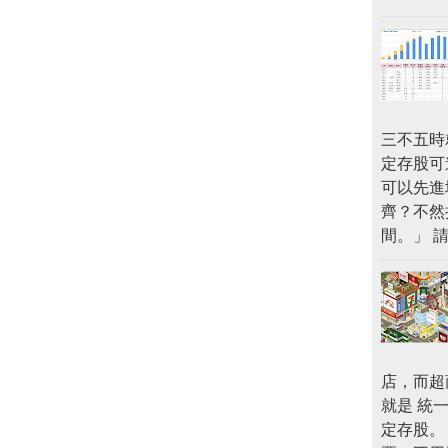
三不五時
定存股可
可以先進
齊？不然
間。」 
店，而超商
就是 統一
定存股。