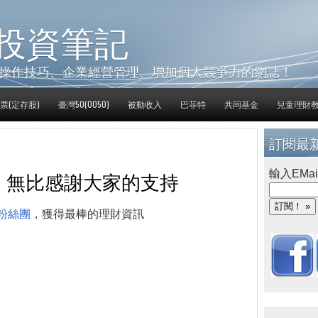
投資筆記
操作技巧、企業經營管理、增加個人競爭力的網誌！
票(定存股)
臺灣50(0050)
被動收入
巴菲特
共同基金
兒童理財
訂閱最
，無比感謝大家的支持
輸入EMai
粉絲團
，獲得最棒的理財資訊