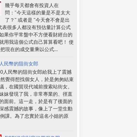
幾乎每天都會有投資人在
問："今天這樣的量是不是太大
了？" 或者是 "今天會不會是出
 代表很多人都沒有預估量計算公式
如果你平常盤中不方便看財經台的
就用我這個公式自己算算看吧！ 使
 把現在的成交量乘以公式...
人民幣的阻街女郎
000人民幣的阻街女郎給我上了震撼
突然覺得想找個女人，於是匆匆結束
議，在國貿現代城前搜索站街女。
妹妹發現了我，非常專業的、徑直
的面前。這一走，於是有了後面的
深感震撼的故事，像上了一堂生動
案例課。為了忠實於這名小姐的原