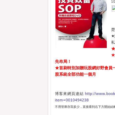
1
楚
★
私
★
★
先布局！
★首刷特別加贈玩股網好野會員一
股系統全部功能一個月
博客來網頁連結
http://www.boo
item=0010494238
不用管庫存寫多少，直接看到右下方開始結