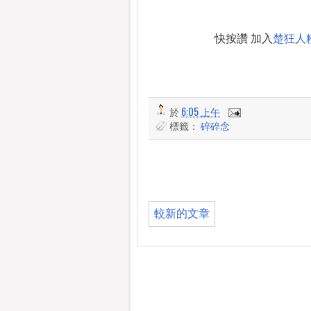
快按讚 加入
楚狂人
於
6:05 上午
標籤：
碎碎念
較新的文章