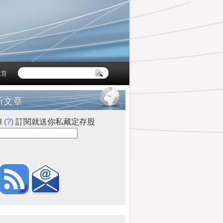
教育
新文章
l
(?)
訂閱就送你私藏定存股