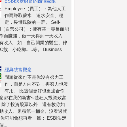
ESBI決定財富的四個象限
Employee（員工）：為他人工
作而賺取薪水，追求安全、穩
定，畏懼風險的一群。 Self-
oyed（自營公司）：擁有某一專長而能
作而賺錢，做一天得到一天收入，
有收入，如：自己開業的醫生、律
族、小吃攤......等。 Business
經典致富觀念
問題從來也不是你沒有努力工
作，而是方向不對，再努力也沒
有用。 比這個更好也更適合你
念都在我的新書< 楚狂人投資致富
 >，除了投資股票以外，還有教你如
動收入、累積第一桶金。沒看過就
 你可能會想再看一篇： ESBI決定
...