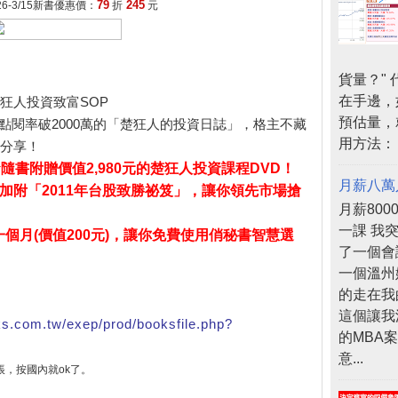
79
245
/26-3/15新書優惠價：
折
元
貨量？"
在手邊，
狂人投資致富SOP
預估量，
點閱率破2000萬的「楚狂人的投資日誌」，格主不藏
用方法：
分享！
隨書附贈價值2,980元的楚狂人投資課程DVD！
月薪八萬
加附「2011年台股致勝祕笈」，讓你領先市場搶
月薪80
一課 我
個月(價值200元)，讓你免費使用俏秘書智慧選
了一個會
一個溫州
的走在我
這個讓我
ks.com.tw/exep/prod/booksfile.php?
的MBA
意...
帳，按國內就o
k了。