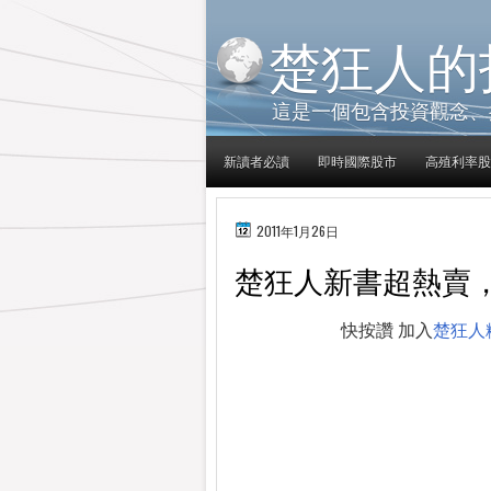
楚狂人的
這是一個包含投資觀念、
新讀者必讀
即時國際股市
高殖利率股
2011年1月26日
楚狂人新書超熱賣
快按讚 加入
楚狂人