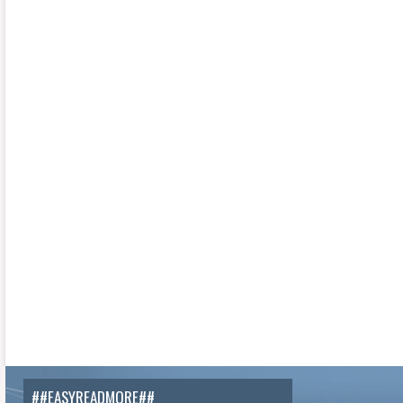
##EASYREADMORE##