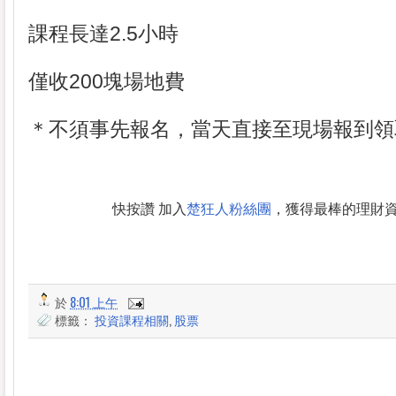
課程長達2.5小時
僅收200塊場地費
＊不須事先報名，當天直接至現場報到領
快按讚 加入
楚狂人粉絲團
，獲得最棒的理財
於
8:01 上午
標籤：
投資課程相關
,
股票