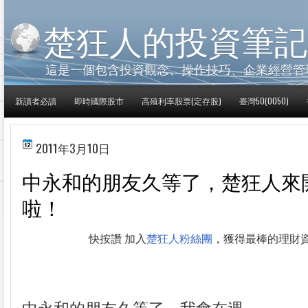
楚狂人的投資筆記
這是一個包含投資觀念、操作技巧、企業經營管
新讀者必讀
即時國際股市
高殖利率股票(定存股)
臺灣50(0050)
2011年3月10日
中永和的朋友久等了，楚狂人來
啦！
快按讚 加入
楚狂人粉絲團
，獲得最棒的理財