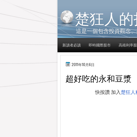
楚狂人的
這是一個包含投資觀念、
新讀者必讀
即時國際股市
高殖利率股
2011年10月6日
超好吃的永和豆漿
快按讚 加入
楚狂人