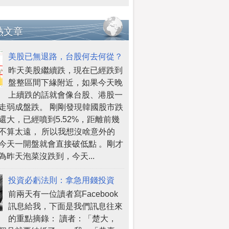
熱文章
美股已無退路，台股何去何從？
昨天美股繼續跌，現在已經跌到
盤整區間下緣附近，如果今天晚
上續跌的話就會像台股、港股一
走弱成盤跌。 剛剛發現韓國股市跌
還大，已經噴到5.52%，距離前幾
不算太遠， 所以我想沒啥意外的
今天一開盤就會直接破低點 。剛才
為昨天泡菜沒跌到，今天...
投資必虧法則：拿急用錢投資
前兩天有一位讀者寫Facebook
訊息給我，下面是我們訊息往來
的重點摘錄： 讀者：「楚大，