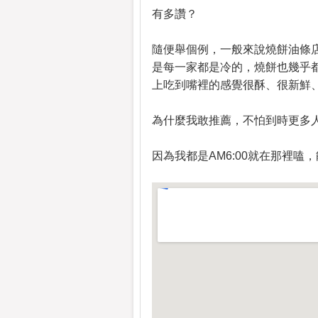
有多讚？
隨便舉個例，一般來說燒餅油條
是每一家都是冷的，燒餅也幾乎
上吃到嘴裡的感覺很酥、很新鮮
為什麼我敢推薦，不怕到時更多
因為我都是AM6:00就在那裡嗑