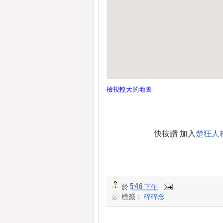
檢視較大的地圖
快按讚 加入
楚狂人
於
5:46 下午
標籤：
碎碎念