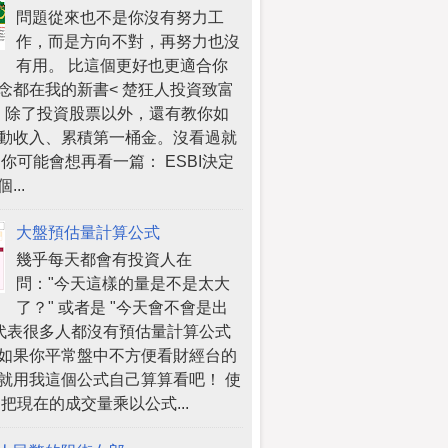
問題從來也不是你沒有努力工
作，而是方向不對，再努力也沒
有用。 比這個更好也更適合你
念都在我的新書< 楚狂人投資致富
 >，除了投資股票以外，還有教你如
動收入、累積第一桶金。沒看過就
 你可能會想再看一篇： ESBI決定
...
大盤預估量計算公式
幾乎每天都會有投資人在
問："今天這樣的量是不是太大
了？" 或者是 "今天會不會是出
 代表很多人都沒有預估量計算公式
如果你平常盤中不方便看財經台的
就用我這個公式自己算算看吧！ 使
 把現在的成交量乘以公式...