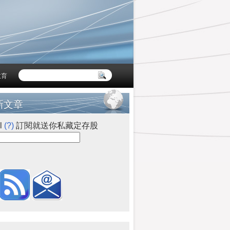
教育
新文章
l
(?)
訂閱就送你私藏定存股