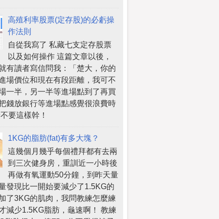
高殖利率股票(定存股)的必虧操
作法則
自從我寫了 私藏七支定存股票
以及如何操作 這篇文章以後，
就有讀者寫信問我：「楚大，你的
進場價位和現在有段距離，我可不
場一半，另一半等進場點到了再買
把錢放銀行等進場點感覺很浪費時
請不要這樣幹！
1KG的脂肪(fat)有多大塊？
這幾個月幾乎每個禮拜都有去兩
到三次健身房，重訓近一小時後
再做有氧運動50分鐘，到昨天量
量發現比一開始要減少了1.5KG的
加了3KG的肌肉，我問教練怎麼練
才減少1.5KG脂肪，龜速啊！ 教練