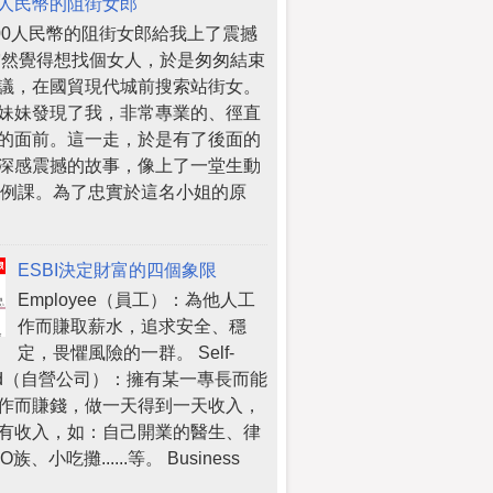
人民幣的阻街女郎
000人民幣的阻街女郎給我上了震撼
突然覺得想找個女人，於是匆匆結束
議，在國貿現代城前搜索站街女。
妹妹發現了我，非常專業的、徑直
的面前。這一走，於是有了後面的
深感震撼的故事，像上了一堂生動
案例課。為了忠實於這名小姐的原
ESBI決定財富的四個象限
Employee（員工）：為他人工
作而賺取薪水，追求安全、穩
定，畏懼風險的一群。 Self-
oyed（自營公司）：擁有某一專長而能
作而賺錢，做一天得到一天收入，
有收入，如：自己開業的醫生、律
族、小吃攤......等。 Business