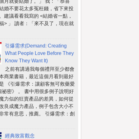
個月就要結婚了。」 我：「恭喜
結婚不要花太多冤枉錢，省下來投
。建議看看我寫的 <結婚省一點，
福> 」 讀者：「來不及了，現在就
引爆需求(Demand: Creating
What People Love Before They
Know They Want It)
之前有講過我每個禮拜至少都會
本商業書籍，最近這個月看到最好
是 《引爆需求：讓顧客無可救藥愛
個祕密》 。 書中用很多例子說明好
魔力似的狂賣產品的差異，如何從
改良成魔力產品，例子包含大小不
非常有意思，推薦。 引爆需求：創
經典致富觀念