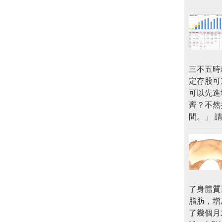
三不五時
定存股可
可以先進
齊？不然
間。」 
了身體質
脂肪，增
了幾個月