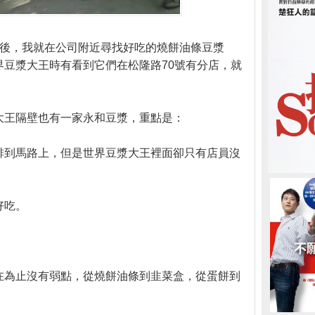
以後，我就在公司附近尋找好吃的燒餅油條豆漿
界豆漿大王時有看到它們在松隆路70號有分店，就
大王隔壁也有一家永和豆漿，重點是：
排到馬路上，但是世界豆漿大王裡面卻只有店員沒
好吃。
在為止沒有弱點，從燒餅油條到韭菜盒，從蛋餅到