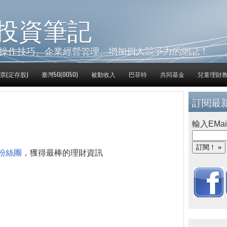
投資筆記
操作技巧、企業經營管理、增加個人競爭力的網誌！
票(定存股)
臺灣50(0050)
被動收入
巴菲特
共同基金
兒童理財
訂閱最
輸入EMai
粉絲團
，獲得最棒的理財資訊