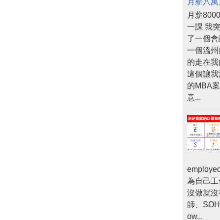
月薪八萬
月薪80
一課 我
了一個會
一個溫州
的走在我
這個讓我
的MBA
意...
empl
為自己工
沒做就沒
師、SOHO
ow...