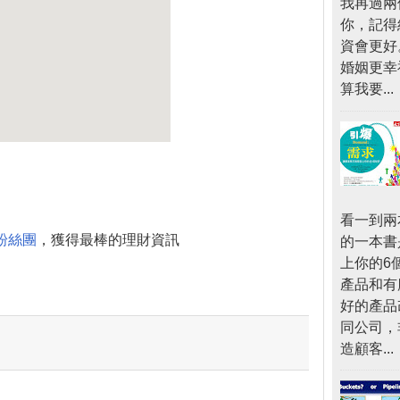
我再過兩
你，記得
資會更好
婚姻更幸
算我要...
看一到兩
粉絲團
，獲得最棒的理財資訊
的一本書
上你的6
產品和有
好的產品
同公司，
造顧客...