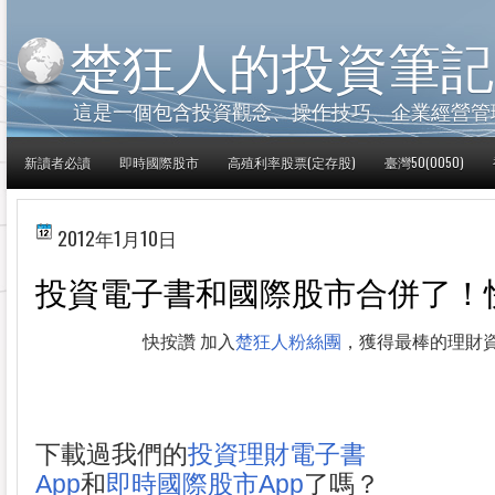
楚狂人的投資筆記
這是一個包含投資觀念、操作技巧、企業經營管
新讀者必讀
即時國際股市
高殖利率股票(定存股)
臺灣50(0050)
2012年1月10日
投資電子書和國際股市合併了！
快按讚 加入
楚狂人粉絲團
，獲得最棒的理財
下載過我們的
投資理財電子書
App
和
即時國際股市App
了嗎？