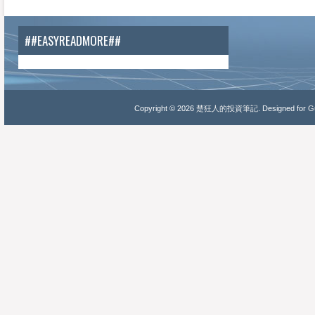
##EASYREADMORE##
Copyright ©
2026
楚狂人的投資筆記
. Designed for
Gu