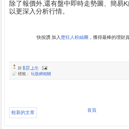
除了報價外,還有盤中即時走勢圖、簡易K
以更深入分析行情。
快按讚 加入
楚狂人粉絲團
，獲得最棒的理財
於
8:37 上午
標籤：
玩股網相關
首頁
較新的文章