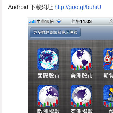
Android 下載網址
http://goo.gl/buhiU