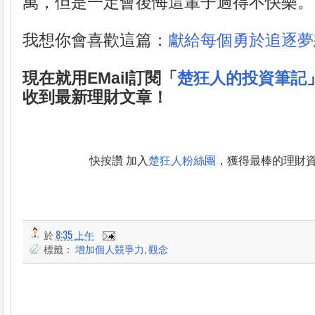
萬，但是一定會後悔這輩子過得不快樂。
我想你會喜歡這篇：
獻給每個勇於追逐夢
現在就用EMail訂閱「
楚狂人的投資筆記
收到最新理財文章！
快按讚 加入
楚狂人粉絲團
，獲得最棒的理財
於
8:35 上午
標籤：
增加個人競爭力
,
觀念