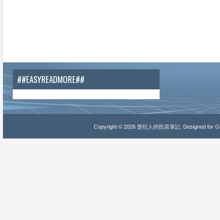
##EASYREADMORE##
Copyright ©
2026
楚狂人的投資筆記
. Designed for
Gu