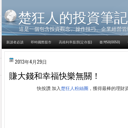
楚狂人的投資筆記
這是一個包含投資觀念、操作技巧、企業經營管
新讀者必讀
即時國際股市
高殖利率股票(定存股)
臺灣50(0050)
2013年4月29日
賺大錢和幸福快樂無關！
快按讚 加入
楚狂人粉絲團
，獲得最棒的理財