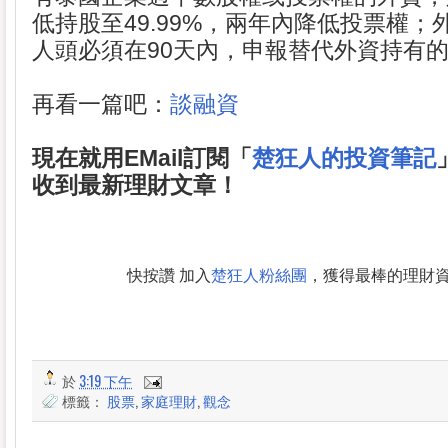
低持股至49.99%，兩年內降低投票權；
人頭必須在90天內，申報替代外資持有
再看一篇吧：
談融資
現在就用EMail訂閱「
楚狂人的投資筆記
收到最新理財文章！
快按讚 加入
楚狂人粉絲團
，獲得最棒的理財
於
3:19 下午
標籤：
股票
,
家庭理財
,
觀念