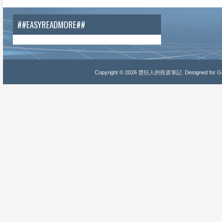
##EASYREADMORE##
Copyright ©
2026
楚狂人的投資筆記
. Designed for
Gu