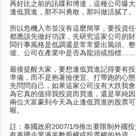
再好比之前的訊碟和博達，這種公司爆大
逢低買進，那不叫勇敢，那叫做活膩了。
所以危機入市並沒有這麼簡單，要投資任
都應該先做好功課，先研究這家公司的財
闆行事風格是低調還是常常愛出風頭、整
坡、公司在產業中是否為龍頭或指標……
最後提醒大家，要想逢低買進記得要有投
準備，而不是抱著撿便宜、打帶跑的心態
先問問自己，如果這家公司沒有大跌我會
為它真的值得我投資而買進，還是單純因
兩位大富豪到今天為止逢低買進的股票可
喔。
註：泰國政府2007/1/9推出要限制外國
有泰國企業過半數股權或投票權的外資，