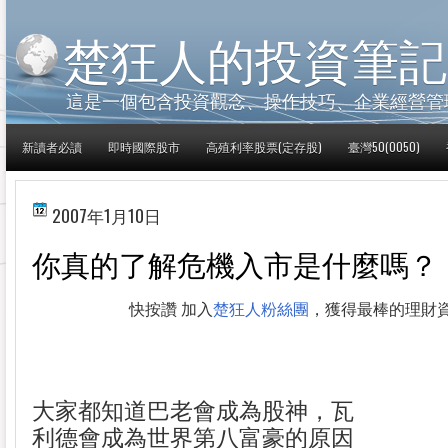
楚狂人的投資筆記
這是一個包含投資觀念、操作技巧、企業經營管
新讀者必讀
即時國際股市
高殖利率股票(定存股)
臺灣50(0050)
2007年1月10日
你真的了解危機入市是什麼嗎？
快按讚 加入
楚狂人粉絲團
，獲得最棒的理財
大家都知道巴老會成為股神，瓦
利德會成為世界第八富豪的原因