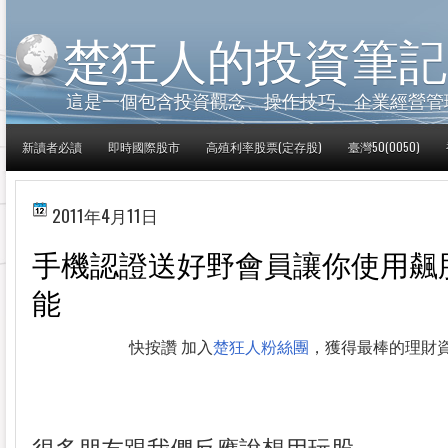
楚狂人的投資筆記
這是一個包含投資觀念、操作技巧、企業經營管
新讀者必讀
即時國際股市
高殖利率股票(定存股)
臺灣50(0050)
2011年4月11日
手機認證送好野會員讓你使用飆
能
快按讚 加入
楚狂人粉絲團
，獲得最棒的理財