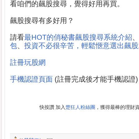
看咱們的飆股搜尋，覺得好用再買。
飆股搜尋有多好用？
請看
最HOT的俏秘書飆股搜尋系統介紹
包
、
投資不必很辛苦，輕鬆愜意選出飆股
註冊玩股網
手機認證頁面
(註冊完成後才能手機認證)
快按讚 加入
楚狂人粉絲團
，獲得最棒的理財