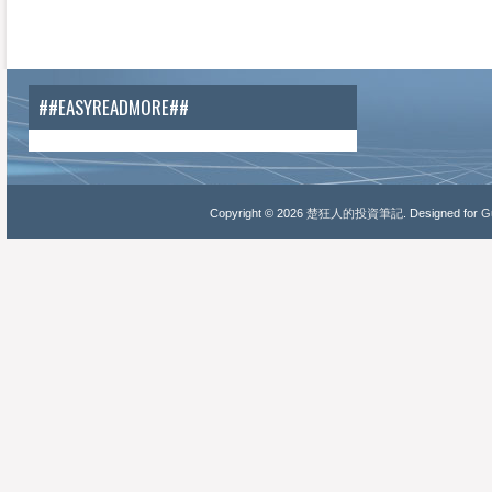
##EASYREADMORE##
Copyright ©
2026
楚狂人的投資筆記
. Designed for
Gu