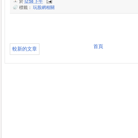
於
12:58 下午
標籤：
玩股網相關
首頁
較新的文章