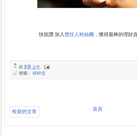
快按讚 加入
楚狂人粉絲團
，獲得最棒的理財
於
9:31 上午
標籤：
碎碎念
首頁
較新的文章