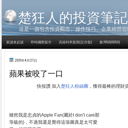
楚狂人的投資筆記
這是一個包含投資觀念、操作技巧、企業經營管
新讀者必讀
即時國際股市
高殖利率股票(定存股)
臺灣50(0050)
2011年4月27日
蘋果被咬了一口
快按讚 加入
楚狂人粉絲團
，獲得最棒的理財
雖然我是忠貞的Apple Fan(屬於I don't care那
等級的)，不過我還是覺得這張圖真是太可愛