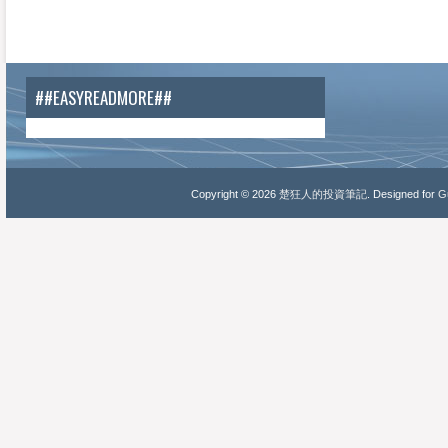
##EASYREADMORE##
Copyright ©
2026
楚狂人的投資筆記
. Designed for
Gu