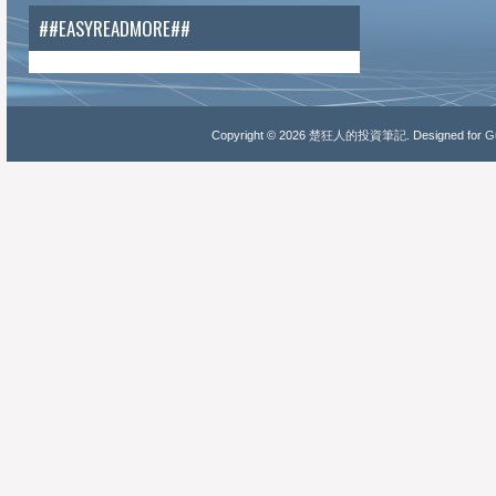
##EASYREADMORE##
Copyright ©
2026
楚狂人的投資筆記
. Designed for
Gu