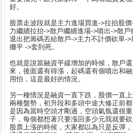
好。
股票走波段就是主力進場買進->拉抬股價-
力繼續拉抬->散戶繼續進場->噴出->散戶
退出把籌碼丟給散戶->主力不計價砍單->
攤平 ->套到死。
也就是說當融資平緩增加的時候，散戶還
來，後面還有得漲，起碼還有個噴出和融
用怕，這是最好的情況。
另一種情況是融資一直下跌，股價一直上
兩種盤勢，初升段和多頭中途大修正前都
是因為當時空頭才剛過，空頭氣氛還很重
子，每個都想著只要漲回多少元我就要砍
股票上漲的時候，大家都以為只是反彈，