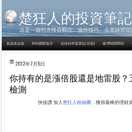
楚狂人的投資筆記
這是一個包含投資觀念、操作技巧、企業經營管
新讀者必讀
即時國際股市
高殖利率股票(定存股)
臺灣50(0050)
2012年7月5日
你持有的是漲倍股還是地雷股？
檢測
快按讚 加入
楚狂人粉絲團
，獲得最棒的理財