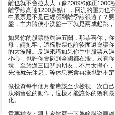
離也就不會拉太大（像2009/6修正100
離季線高達1200多點），回測的壓力也
中股票是不是已經漲到離季線很遠了？要
盤，主力隨便小洗盤一下就是兩成起跳，
如果你的股票能夠過五關，那恭喜你，你
母，請抱牢，這檔股票也許後面還會讓你
的大波段。反過來講如果你手中股票只過
小心，也許你會碰到全國都在漲，只有你
境。至於過三四關的朋友，不用太擔心，
先漲就先休息，等休息完會再漲也說不定
做投資每半個月都應該至少檢視一次自己
汰弱留強的動作，這樣才能讓你的獲利最
化。
重要補充：跟大家解釋一下為啥融資要穩