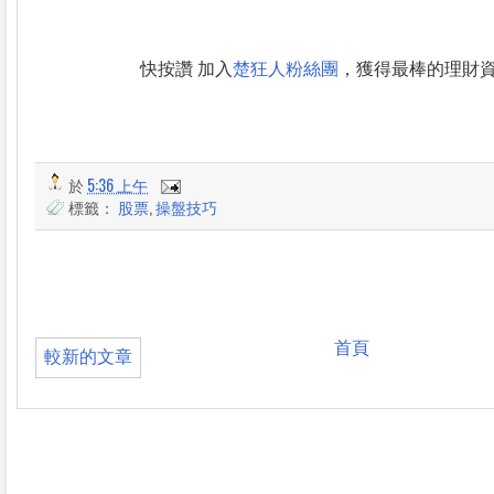
快按讚 加入
楚狂人粉絲團
，獲得最棒的理財
於
5:36 上午
標籤：
股票
,
操盤技巧
首頁
較新的文章