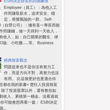
ESBI決定財富的四個象限
Employee（員工）：為他人工
作而賺取薪水，追求安全、穩
定，畏懼風險的一群。 Self-
oyed（自營公司）：擁有某一專長而能
作而賺錢，做一天得到一天收入，
有收入，如：自己開業的醫生、律
族、小吃攤......等。 Business
經典致富觀念
問題從來也不是你沒有努力工
作，而是方向不對，再努力也沒
有用。 比這個更好也更適合你
念都在我的新書< 楚狂人投資致富
 >，除了投資股票以外，還有教你如
動收入、累積第一桶金。沒看過就
 你可能會想再看一篇： ESBI決定
...