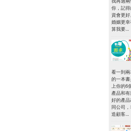
我再過兩
你，記得
資會更好
婚姻更幸
算我要...
看一到兩
的一本書
上你的6
產品和有
好的產品
同公司，
造顧客...