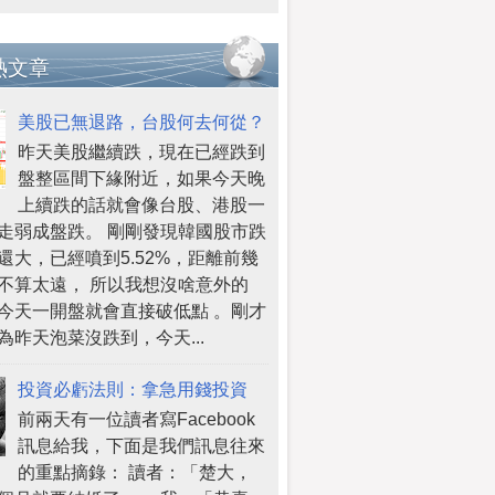
熱文章
美股已無退路，台股何去何從？
昨天美股繼續跌，現在已經跌到
盤整區間下緣附近，如果今天晚
上續跌的話就會像台股、港股一
走弱成盤跌。 剛剛發現韓國股市跌
還大，已經噴到5.52%，距離前幾
不算太遠， 所以我想沒啥意外的
今天一開盤就會直接破低點 。剛才
為昨天泡菜沒跌到，今天...
投資必虧法則：拿急用錢投資
前兩天有一位讀者寫Facebook
訊息給我，下面是我們訊息往來
的重點摘錄： 讀者：「楚大，