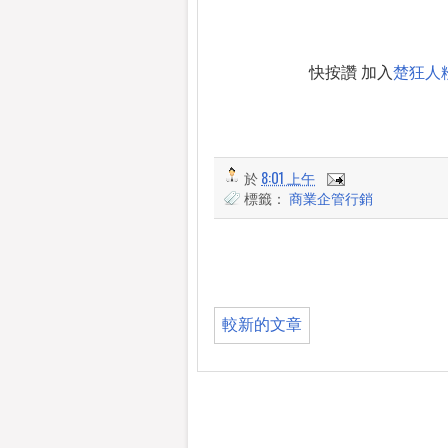
快按讚 加入
楚狂人
於
8:01 上午
標籤：
商業企管行銷
較新的文章