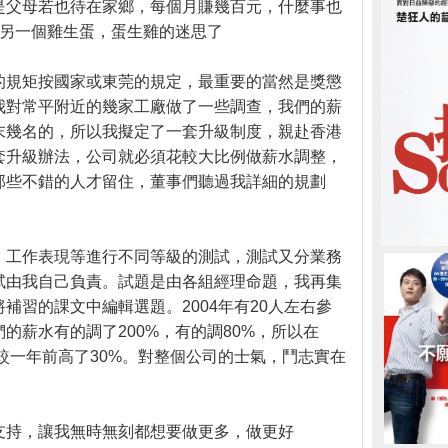
是父母若也待在家鄉，每個月賺幾百元，什麼事也
是另一個雞生蛋，蛋生雞的迷思了
的規矩按國家或東莞的規定，最重要的當然是獎懲
我對常平附近的幾家工廠做了一些調查，我們的薪
末幾名的，所以我擬定了一套升級制度，親赴香港
套升級辦法，公司就必須花較大比例做薪水調整，
那些不錯的人才留住，董事們聽過我詳細的規劃
、工作表現等進行不同等級的測試，測試又分業務
試由我自己負責。試題是由各組經理命題，我再集
補習的課文中編輯選題。2004年有20人左右參
的薪水有的調了200%，有的調80%，所以在
幅較一年前高了30%。對整個公司的士氣，鬥志實在
支持，讓我無時無刻都想要做更多，做更好