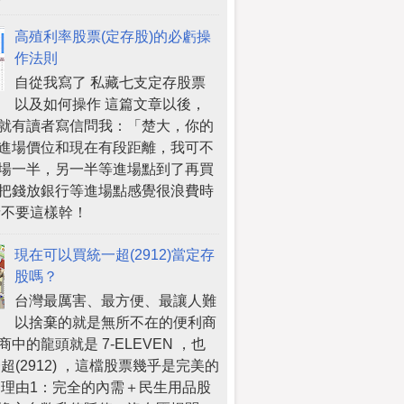
高殖利率股票(定存股)的必虧操
作法則
自從我寫了 私藏七支定存股票
以及如何操作 這篇文章以後，
就有讀者寫信問我：「楚大，你的
進場價位和現在有段距離，我可不
場一半，另一半等進場點到了再買
把錢放銀行等進場點感覺很浪費時
請不要這樣幹！
現在可以買統一超(2912)當定存
股嗎？
台灣最厲害、最方便、最讓人難
以捨棄的就是無所不在的便利商
中的龍頭就是 7-ELEVEN ，也
超(2912) ，這檔股票幾乎是完美的
 理由1：完全的內需＋民生用品股