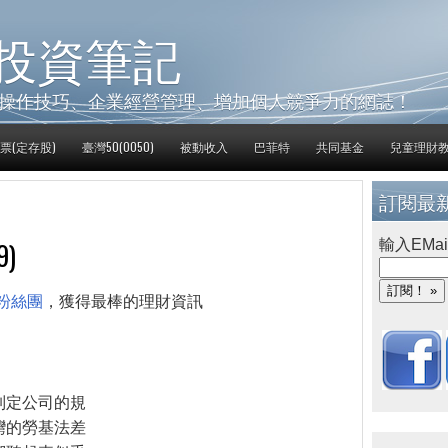
投資筆記
操作技巧、企業經營管理、增加個人競爭力的網誌！
票(定存股)
臺灣50(0050)
被動收入
巴菲特
共同基金
兒童理財
訂閱最
)
輸入EMai
粉絲團
，獲得最棒的理財資訊
制定公司的規
灣的勞基法差