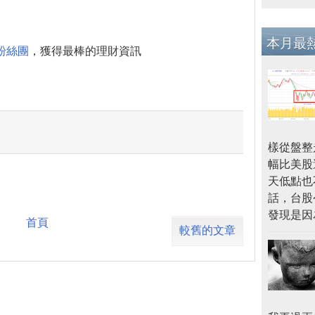
本月最
粉絲團
，獲得最棒的理財資訊
樣從盤整
幅比美股
天低點也
話，台股
發現是因
首頁
較舊的文章