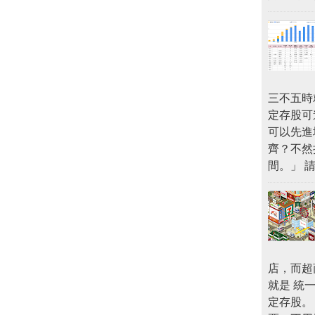
三不五時
定存股可
可以先進
齊？不然
間。」 
店，而超商
就是 統一
定存股。