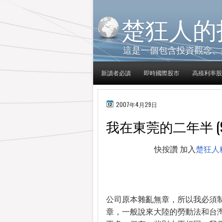
楚狂人的
這是一個包含投資觀念、
新讀者必讀
即時國際股市
高殖利率股
2007年4月29日
我在東莞的二年半 (9
快按讚 加入
楚狂人
公司原本雜亂無章，所以我必須
章，一般說來大陸的勞動法和台