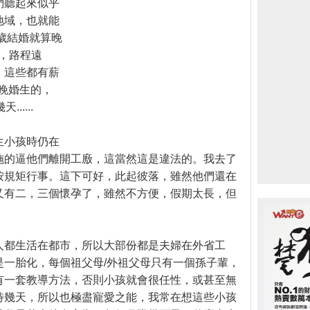
們聽起來似乎
地域，也就能
5歲結婚就算晚
)，路程遠
，這些都有薪
如晚婚生的，
....
生小孩時仍在
施的逼他們離開工廒，這當然這是違法的。我去了
按規矩行事。這下可好，此起彼落，雖然他們還在
又有二，三個懷孕了，雖然不方便，假期太長，但
人都生活在都市，所以大部份都是夫婦在外省工
是一胎化，每個祖父母/外祖父母只有一個孫子輩，
有一套教導方法，否則小孩就會很任性，或甚至無
待幾天，所以也極盡寵愛之能，我常在想這些小孩