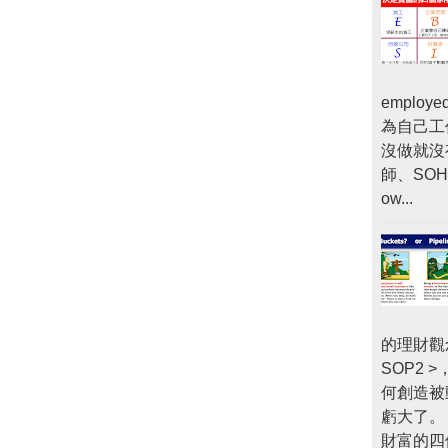
empl
為自己工
沒做就沒
師、SOHO
ow...
的理財觀
SOP2
何創造被
虧大了。
財富的四個