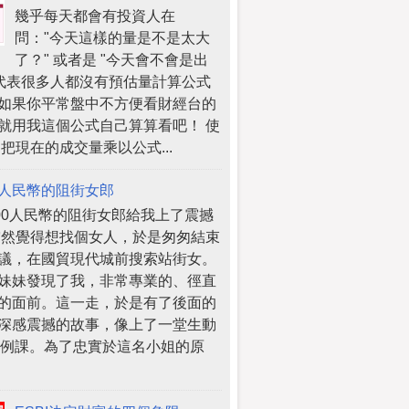
幾乎每天都會有投資人在
問："今天這樣的量是不是太大
了？" 或者是 "今天會不會是出
 代表很多人都沒有預估量計算公式
如果你平常盤中不方便看財經台的
就用我這個公式自己算算看吧！ 使
 把現在的成交量乘以公式...
人民幣的阻街女郎
000人民幣的阻街女郎給我上了震撼
突然覺得想找個女人，於是匆匆結束
議，在國貿現代城前搜索站街女。
妹妹發現了我，非常專業的、徑直
的面前。這一走，於是有了後面的
深感震撼的故事，像上了一堂生動
案例課。為了忠實於這名小姐的原