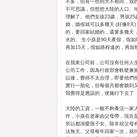
不多，但有一些則大不相同，我
不可思議，但想想大陸的人口、
理解了。他們女孩23歲，男孩2
婚，婚假就可以多幾天 (好像8天
的，要回家結婚的，還要多幾天
水的。 生小孩是90天產假，假
再加15天，假如路程遠的，再加幾天..
在我來公司前，公司沒有任何人
公司工作，因為行政部會軟硬兼
以後，覺得不太合理，即要他們
實行一胎化，但每個月都會聽到
我覺得是應該的，便施行下去了
大陸的工資，一般不夠養活一家
作，小孩在老家由父母帶，現在
所以都溺愛孫子女。除非祖父母
法無天。父母每年回家一次，就