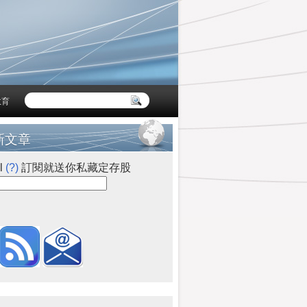
教育
新文章
l
(?)
訂閱就送你私藏定存股