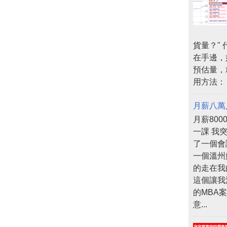
貨量？"
在手邊，
預估量，
用方法：
月薪八萬
月薪80
一課 我
了一個會
一個溫州
的走在我
這個讓我
的MBA
意...