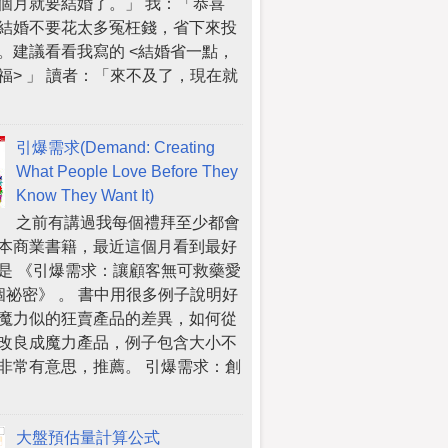
個月就要結婚了。」 我：「恭喜
結婚不要花太多冤枉錢，省下來投
。建議看看我寫的 <結婚省一點，
福> 」 讀者：「來不及了，現在就
引爆需求(Demand: Creating
What People Love Before They
Know They Want It)
之前有講過我每個禮拜至少都會
本商業書籍，最近這個月看到最好
是 《引爆需求：讓顧客無可救藥愛
個祕密》 。 書中用很多例子說明好
魔力似的狂賣產品的差異，如何從
改良成魔力產品，例子包含大小不
非常有意思，推薦。 引爆需求：創
大盤預估量計算公式